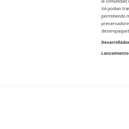
la comunidad 
XA podian tran
permitiendo m
preservadore
desempaquetar
Desarrollado
Lanzamiento 