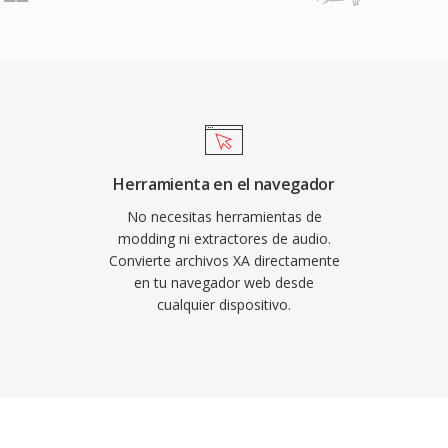
ón. La compatibilidad
 títulos clásicos de
entes, estereos de
icamente todas las
codifican FLAC de forma
 y Amazon Music utilizan
 subraya la confianza de
 sobresalientes hacen qué
Herramienta en el navegador
on completa bit a bit de
No necesitas herramientas de
 los metadatos integrados
modding ni extractores de audio.
Convierte archivos XA directamente
 mantienen las
en tu navegador web desde
lementarios. Tercero, la
cualquier dispositivo.
o hay patentes ni
para desarrolladores y