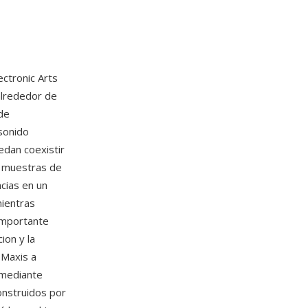
ectronic Arts
alrededor de
de
sonido
edan coexistir
e muestras de
ncias en un
mientras
importante
ion y la
 Maxis a
 mediante
onstruidos por