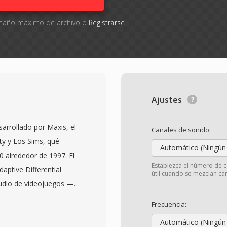
tamaño máximo de archivo o
Registrarse
Ajustes
arrollado por Maxis, el
Canales de sonido:
ity y Los Sims, qué
Automático (Ningún
0 alrededor de 1997. El
Establezca el número de c
ptive Differential
útil cuando se mezclan can
udio de videojuegos —
ble con tamaños de
Frecuencia:
 efectos puedan coexistir
Automático (Ningún
icación XA almacena la