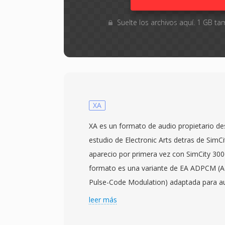
Suelte los archivos aquí. 1 GB 
XA
XA es un formato de audio propietario des
estudio de Electronic Arts detras de SimC
aparecio por primera vez con SimCity 300
formato es una variante de EA ADPCM (Ada
Pulse-Code Modulation) adaptada para a
ofreciendo una calidad de sonido acepta
leer más
archivo mínimos para qué la música y los
con grandes recursos del juego. La codif