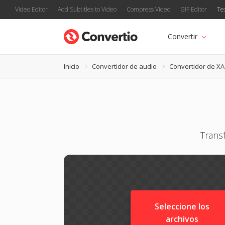
Video Editor
Add Subtitles to Video
Compress Video
GIF Editor
Te
Convertir
Inicio
Convertidor de audio
Convertidor de XA
Trans
Seleccione los
archivos