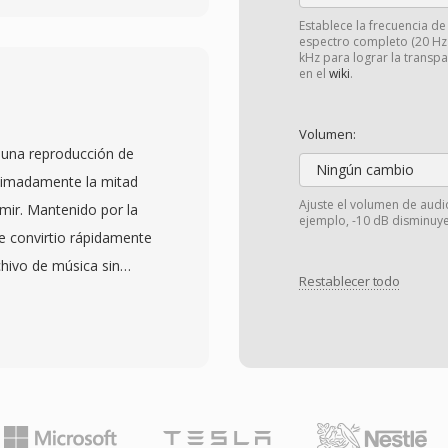
cutivas en lugar de
Establece la frecuencia d
espectro completo (20 Hz -
diferencias en un rango
kHz para lograr la transp
en el
wiki
.
e una compresión
icación
Volumen:
sideracion importante
 una reproducción de
e los recursos del CPU a
Ningún cambio
ximadamente la mitad
to continuo en uso en
Ajuste el volumen de audi
mir. Mantenido por la
ejemplo, -10 dB disminuye
s a principios de los
e convirtio rápidamente
 audio XA es posible
chivo de música sin
tractores de recursos
Restablecer todo
lineal para modelar cada
comunidad de modding.
duo mediante
ores era qué los archivos
tribución estadistica de
ante el juego sin detener
 compresión fuerte sin
 fondo continúa en una
s de bits de hasta 32 y
los preservadores de
z, superando los
 encontrado