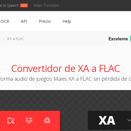
xt to Speech
Video Translator
OCR
API
Precio
Help
Excelente
XA a FLAC
Convertidor de XA a FLAC
forma audio de juegos Maxis XA a FLAC sin pérdida de c
XA