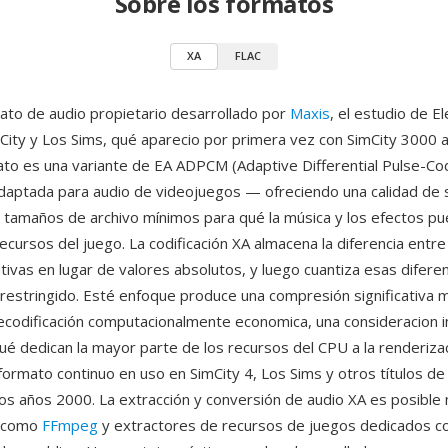
Sobre los formatos
XA
FLAC
ato de audio propietario desarrollado por
Maxis
, el estudio de El
City y Los Sims, qué aparecio por primera vez con SimCity 3000 
ato es una variante de EA ADPCM (Adaptive Differential Pulse-Co
daptada para audio de videojuegos — ofreciendo una calidad de 
 tamaños de archivo mínimos para qué la música y los efectos pu
ecursos del juego. La codificación XA almacena la diferencia entr
tivas en lugar de valores absolutos, y luego cuantiza esas difere
 restringido. Esté enfoque produce una compresión significativa 
ecodificación computacionalmente economica, una consideracion 
ué dedican la mayor parte de los recursos del CPU a la renderizac
 formato continuo en uso en SimCity 4, Los Sims y otros títulos de
 los años 2000. La extracción y conversión de audio XA es posible
s como
FFmpeg
y extractores de recursos de juegos dedicados c