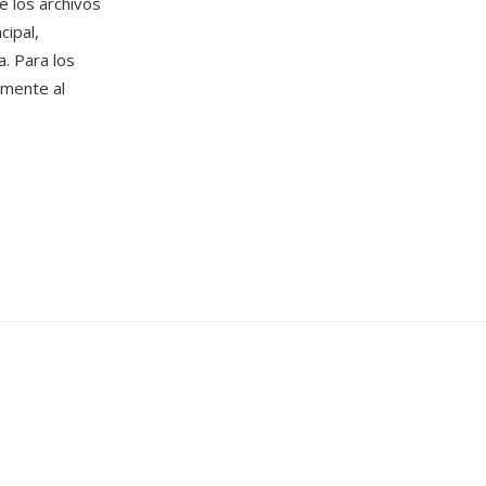
é los archivos
cipal,
. Para los
nmente al