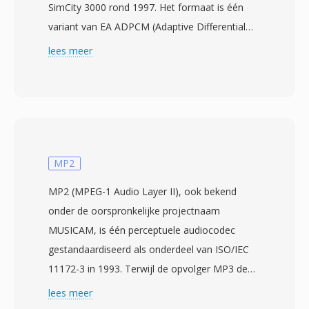
SimCity 3000 rond 1997. Het formaat is één
variant van EA ADPCM (Adaptive Differential
Pulse-Code Modulation) op maat gemaakt
lees meer
voor gameaudio — het levert acceptabele
geluidskwaliteit bij minimale bestandsgroottes,
zodat muziek en effecten naast grote game-
assets kunnen bestaan. XA-codering slaat het
verschil op tussen opeenvolgende
audiosamples in plaats van absolute waarden
MP2
en kwantiseert die verschillen vervolgens in één
MP2 (MPEG-1 Audio Layer II), ook bekend
beperkt bitbereik. Deze aanpak levert
onder de oorspronkelijke projectnaam
aanzienlijke compressie op terwijl decodering
MUSICAM, is één perceptuele audiocodec
computationeel goedkoop blijft, één
gestandaardiseerd als onderdeel van ISO/IEC
belangrijke overweging voor games die de
11172-3 in 1993. Terwijl de opvolger MP3 de
meeste CPU-bronnen besteden aan rendering
schijnwerpers veroverde bij consumenten,
lees meer
en simulatie. Het formaat bleef in gebruik bij
veroverde MP2 één duurzame niche in