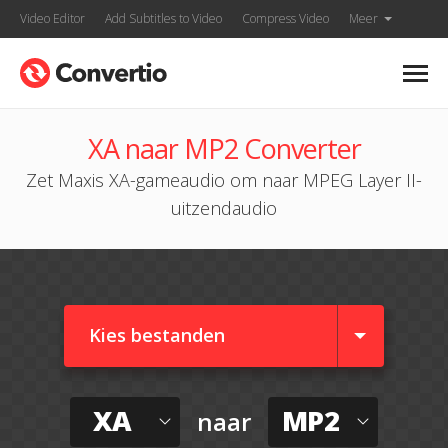
Video Editor
Add Subtitles to Video
Compress Video
Meer
XA naar MP2 Converter
Zet Maxis XA-gameaudio om naar MPEG Layer II-
uitzendaudio
Kies bestanden
XA
MP2
naar