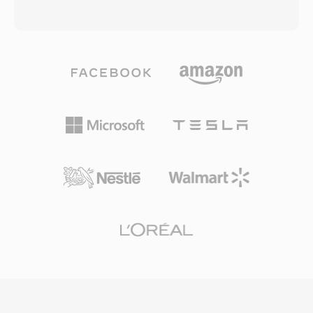
SimCity 4, The Sims en andere Maxis-titels tot
professionele omroep die het tot op de dag
begin jaren 2000. Het extraheren en
van vandaag bezet houdt. De codec splitst
converteren van XA-audio is mogelijk via tools
audio in 32 subbanden via één polyfase-
als FFmpeg en speciale game-asset-extractors
filterbank, past één psychoakoestisch model
gebouwd door de moddingcommunity. Één
toe om maskeringsdrempels te bepalen en
praktisch voordeel voor ontwikkelaars was dat
kwantiseert en Huffman-codeert vervolgens
XA-bestanden tijdens het spelen vanaf de schijf
elke subband dienovereenkomstig. Typische
konden worden gestreamd zonder de hoofdlus
omroepassingen gebruiken 192-384 kbps voor
te blokkeren, waardoor doorlopende
stereo, wat transparante kwaliteit oplevert met
achtergrondmuziek mogelijk was in één
lagere encodercomplexiteit en betere
tijdperk waarin geheugen schaars was. Voor
foutbestendigheid dan Layer III. Deze
gamebehoudspecialisten blijft XA één
eigenschappen verklaren waarom DVB-
veelvoorkomend formaat bij het uitpakken van
televisie, DAB digitale radio en de HDV-
klassieke Maxis-titelassets.
camcorderstandaard allemaal MP2 verplichten
of prefereren. De encoderlatentie is ook korter,
één belangrijk kenmerk voor live-uitzending