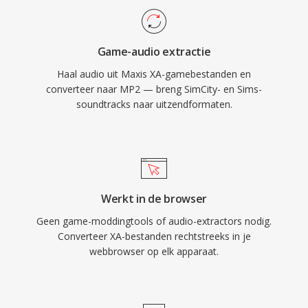
waar lipsynchronisatie ertoe doet. Drie
voordelen houden MP2 tientallen jaren na
Game-audio extractie
standaardisatie relevant: sierlijke degradatie bij
Haal audio uit Maxis XA-gamebestanden en
transmissiefouten die essentieel is voor
converteer naar MP2 — breng SimCity- en Sims-
ethersignalen, minimale coderingsvertraging
soundtracks naar uitzendformaten.
die past bij realtime omroepketens en
gevestigde regelgevingsacceptatie in Europese
en Aziatische omroepkaders.
Werkt in de browser
Geen game-moddingtools of audio-extractors nodig.
Converteer XA-bestanden rechtstreeks in je
webbrowser op elk apparaat.