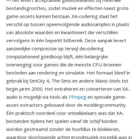
— het levert acceptabele geluidskwaliteit bij minimale
bestandsgroottes, zodat muziek en effecten naast grote
game-assets kunnen bestaan. XA-codering slaat het
verschil op tussen opeenvolgende audiosamples in plaats
van absolute waarden en kwantiseert die verschillen
vervolgens in één beperkt bitbereik. Deze aanpak levert
aanzienlijke compressie op terwijl decodering
computationeel goedkoop blijft, één belangrijke
overweging voor games die de meeste CPU-bronnen
besteden aan rendering en simulatie. Het formaat bleef in
gebruik bij SimCity 4, The Sims en andere Maxis-titels tot
begin jaren 2000. Het extraheren en converteren van XA-
audio is mogelijk via tools als
FFmpeg
en speciale game-
asset-extractors gebouwd door de moddingcommunity.
Één praktisch voordeel voor ontwikkelaars was dat XA-
bestanden tijdens het spelen vanaf de schijf konden
worden gestreamd zonder de hoofdlus te blokkeren,
waardoor doorlopende achtergrondmuziek mogelijk was in