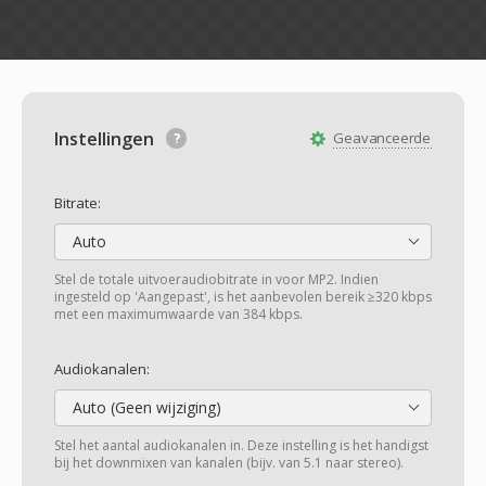
Instellingen
Geavanceerde
Bitrate:
Auto
Stel de totale uitvoeraudiobitrate in voor MP2. Indien
ingesteld op 'Aangepast', is het aanbevolen bereik ≥320 kbps
met een maximumwaarde van 384 kbps.
Audiokanalen:
Auto (Geen wijziging)
Stel het aantal audiokanalen in. Deze instelling is het handigst
bij het downmixen van kanalen (bijv. van 5.1 naar stereo).