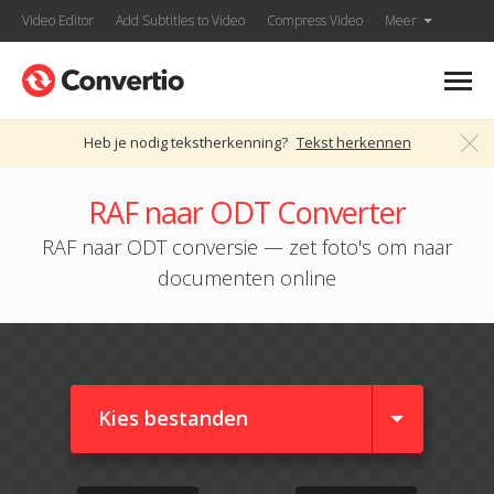
Video Editor
Add Subtitles to Video
Compress Video
Meer
Heb je nodig tekstherkenning?
Tekst herkennen
RAF naar ODT Converter
RAF naar ODT conversie — zet foto's om naar
documenten online
Kies bestanden