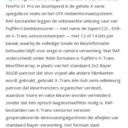
FinePix S1 Pro en doorlopend in de gehele X-serie
spiegelloze reeks en het GFX middenformaatsysteem.
RAF-bestanden leggen de onbewerkte uitlezing vast van
Fujifilm's beeldsensoren — met name de SuperCCD-, EXR-
en X-Trans-sensorontwerpen — met 12 of 14 bits per
kanaal, waarbij de volledige tonale en kleurinformatie
behouden blijft voor enige in-camera verwerking. Wat RAF
onderscheidt onder RAW-formaten is Fujifilm's X-Trans
kleurfilterarray: in plaats van het standaard 2x2 Bayer
RGGB-patroon dat door vrijwel alle andere fabrikanten
wordt gebruikt, gebruikt X-Trans één 6x6 semi-willekeurig
patroon dat kleurmonsters organischer verdeelt,
waardoor moire en valse kleuren worden verminderd
zonder dat één optisch laagdoorlaatfilter nodig is. RAF-
bestanden van X-Trans-sensoren vereisen
gespecialiseerde demosaicingalgoritmen die afwijken van
standaard Bayer-verwerking. Het formaat slaat