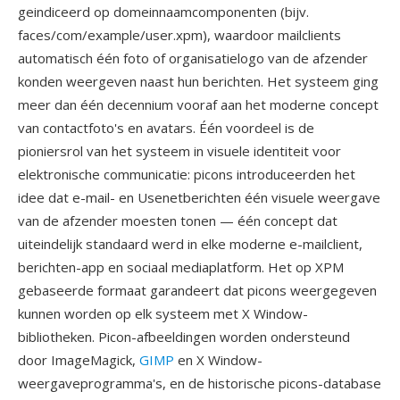
geindiceerd op domeinnaamcomponenten (bijv.
faces/com/example/user.xpm), waardoor mailclients
automatisch één foto of organisatielogo van de afzender
konden weergeven naast hun berichten. Het systeem ging
meer dan één decennium vooraf aan het moderne concept
van contactfoto's en avatars. Één voordeel is de
pioniersrol van het systeem in visuele identiteit voor
elektronische communicatie: picons introduceerden het
idee dat e-mail- en Usenetberichten één visuele weergave
van de afzender moesten tonen — één concept dat
uiteindelijk standaard werd in elke moderne e-mailclient,
berichten-app en sociaal mediaplatform. Het op XPM
gebaseerde formaat garandeert dat picons weergegeven
kunnen worden op elk systeem met X Window-
bibliotheken. Picon-afbeeldingen worden ondersteund
door ImageMagick,
GIMP
en X Window-
weergaveprogramma's, en de historische picons-database