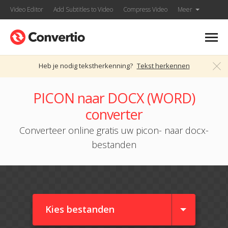
Video Editor
Add Subtitles to Video
Compress Video
Meer
Heb je nodig tekstherkenning?
Tekst herkennen
PICON naar DOCX (WORD)
converter
Converteer online gratis uw picon- naar docx-
bestanden
Kies bestanden