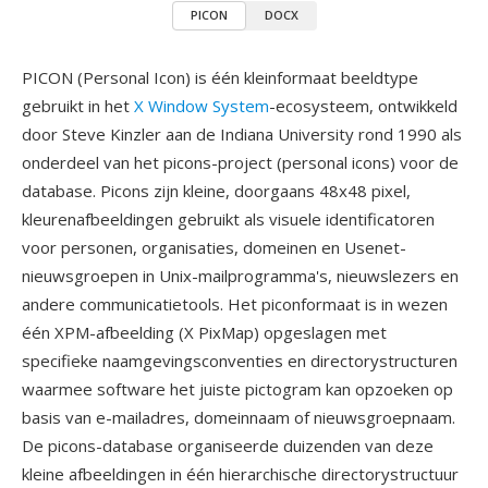
PICON
DOCX
PICON (Personal Icon) is één kleinformaat beeldtype
gebruikt in het
X Window System
-ecosysteem, ontwikkeld
door Steve Kinzler aan de Indiana University rond 1990 als
onderdeel van het picons-project (personal icons) voor de
database. Picons zijn kleine, doorgaans 48x48 pixel,
kleurenafbeeldingen gebruikt als visuele identificatoren
voor personen, organisaties, domeinen en Usenet-
nieuwsgroepen in Unix-mailprogramma's, nieuwslezers en
andere communicatietools. Het piconformaat is in wezen
één XPM-afbeelding (X PixMap) opgeslagen met
specifieke naamgevingsconventies en directorystructuren
waarmee software het juiste pictogram kan opzoeken op
basis van e-mailadres, domeinnaam of nieuwsgroepnaam.
De picons-database organiseerde duizenden van deze
kleine afbeeldingen in één hierarchische directorystructuur