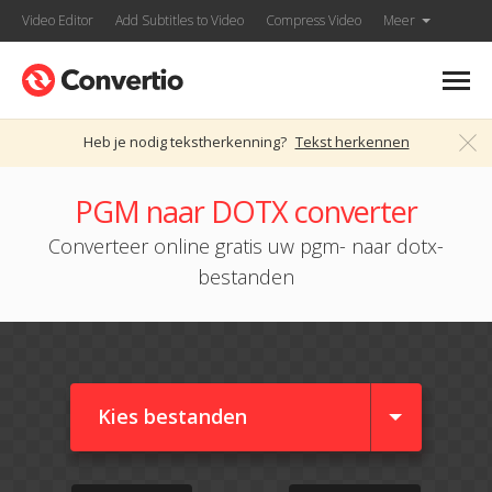
Video Editor
Add Subtitles to Video
Compress Video
Meer
Heb je nodig tekstherkenning?
Tekst herkennen
PGM naar DOTX converter
Converteer online gratis uw pgm- naar dotx-
bestanden
Kies bestanden