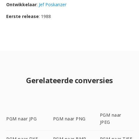
Ontwikkelaar
:
Jef Poskanzer
Eerste release
: 1988
Gerelateerde conversies
PGM naar
PGM naar JPG
PGM naar PNG
JPEG
PGM naar DXF
PGM naar BMP
PGM naar TIFF