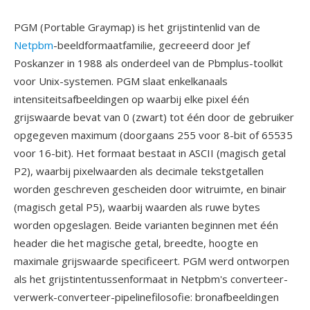
PGM (Portable Graymap) is het grijstintenlid van de
Netpbm
-beeldformaatfamilie, gecreeerd door Jef
Poskanzer in 1988 als onderdeel van de Pbmplus-toolkit
voor Unix-systemen. PGM slaat enkelkanaals
intensiteitsafbeeldingen op waarbij elke pixel één
grijswaarde bevat van 0 (zwart) tot één door de gebruiker
opgegeven maximum (doorgaans 255 voor 8-bit of 65535
voor 16-bit). Het formaat bestaat in ASCII (magisch getal
P2), waarbij pixelwaarden als decimale tekstgetallen
worden geschreven gescheiden door witruimte, en binair
(magisch getal P5), waarbij waarden als ruwe bytes
worden opgeslagen. Beide varianten beginnen met één
header die het magische getal, breedte, hoogte en
maximale grijswaarde specificeert. PGM werd ontworpen
als het grijstintentussenformaat in Netpbm's converteer-
verwerk-converteer-pipelinefilosofie: bronafbeeldingen