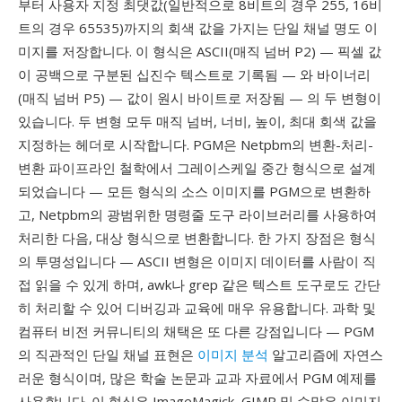
부터 사용자 지정 최댓값(일반적으로 8비트의 경우 255, 16비
트의 경우 65535)까지의 회색 값을 가지는 단일 채널 명도 이
미지를 저장합니다. 이 형식은 ASCII(매직 넘버 P2) — 픽셀 값
이 공백으로 구분된 십진수 텍스트로 기록됨 — 와 바이너리
(매직 넘버 P5) — 값이 원시 바이트로 저장됨 — 의 두 변형이
있습니다. 두 변형 모두 매직 넘버, 너비, 높이, 최대 회색 값을
지정하는 헤더로 시작합니다. PGM은 Netpbm의 변환-처리-
변환 파이프라인 철학에서 그레이스케일 중간 형식으로 설계
되었습니다 — 모든 형식의 소스 이미지를 PGM으로 변환하
고, Netpbm의 광범위한 명령줄 도구 라이브러리를 사용하여
처리한 다음, 대상 형식으로 변환합니다. 한 가지 장점은 형식
의 투명성입니다 — ASCII 변형은 이미지 데이터를 사람이 직
접 읽을 수 있게 하며, awk나 grep 같은 텍스트 도구로도 간단
히 처리할 수 있어 디버깅과 교육에 매우 유용합니다. 과학 및
컴퓨터 비전 커뮤니티의 채택은 또 다른 강점입니다 — PGM
의 직관적인 단일 채널 표현은
이미지 분석
알고리즘에 자연스
러운 형식이며, 많은 학술 논문과 교과 자료에서 PGM 예제를
사용합니다. 이 형식은 ImageMagick, GIMP 및 수많은 이미지