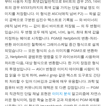
부터 사용자 지정 최댓값(일반적으로 8비트의 경우 255, 16비
트의 경우 65535)까지의 회색 값을 가지는 단일 채널 명도 이
미지를 저장합니다. 이 형식은 ASCII(매직 넘버 P2) — 픽셀 값
이 공백으로 구분된 십진수 텍스트로 기록됨 — 와 바이너리
(매직 넘버 P5) — 값이 원시 바이트로 저장됨 — 의 두 변형이
있습니다. 두 변형 모두 매직 넘버, 너비, 높이, 최대 회색 값을
지정하는 헤더로 시작합니다. PGM은 Netpbm의 변환-처리-
변환 파이프라인 철학에서 그레이스케일 중간 형식으로 설계
되었습니다 — 모든 형식의 소스 이미지를 PGM으로 변환하
고, Netpbm의 광범위한 명령줄 도구 라이브러리를 사용하여
처리한 다음, 대상 형식으로 변환합니다. 한 가지 장점은 형식
의 투명성입니다 — ASCII 변형은 이미지 데이터를 사람이 직
접 읽을 수 있게 하며, awk나 grep 같은 텍스트 도구로도 간단
히 처리할 수 있어 디버깅과 교육에 매우 유용합니다. 과학 및
컴퓨터 비전 커뮤니티의 채택은 또 다른 강점입니다 — PGM
의 직관적인 단일 채널 표현은
이미지 분석
알고리즘에 자연스
러운 형식이며, 많은 학술 논문과 교과 자료에서 PGM 예제를
사용합니다. 이 형식은 ImageMagick, GIMP 및 수많은 이미지