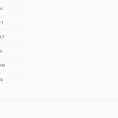
AL
CT
CT
I
BM
BG