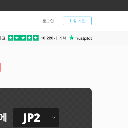
로그인
회원 가입
최고
10,220
개 리뷰
터
JP2
에