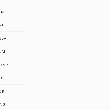
PM
MF
GBA
NM
WBMP
AX
DR
NG