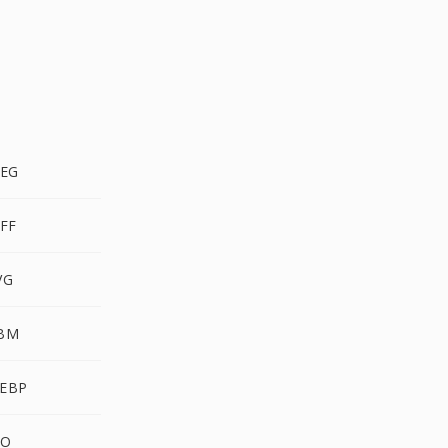
EG
FF
VG
BM
EBP
CO