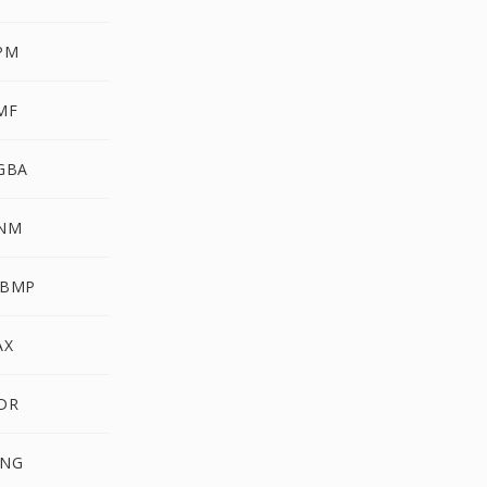
PM
MF
GBA
NM
WBMP
AX
DR
NG