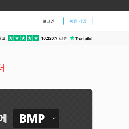
로그인
회원 가입
최고
10,220
개 리뷰
터
BMP
에