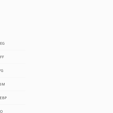
EG
FF
VG
BM
EBP
CO