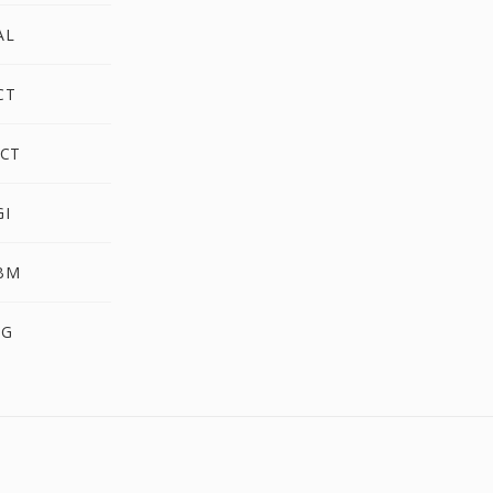
AL
CT
CT
I
BM
BG