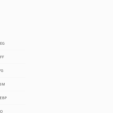
EG
FF
VG
BM
EBP
CO