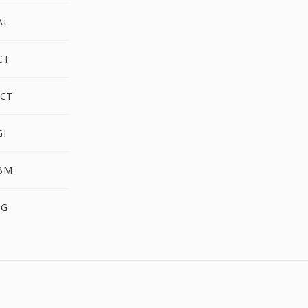
AL
CT
CT
I
BM
BG