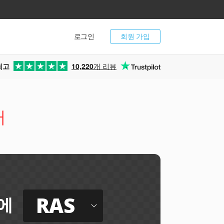
로그인
회원 가입
최고
10,220
개 리뷰
터
RAS
에