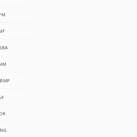
PM
MF
GBA
NM
WBMP
AX
DR
NG