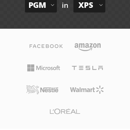
PGM
XPS
in