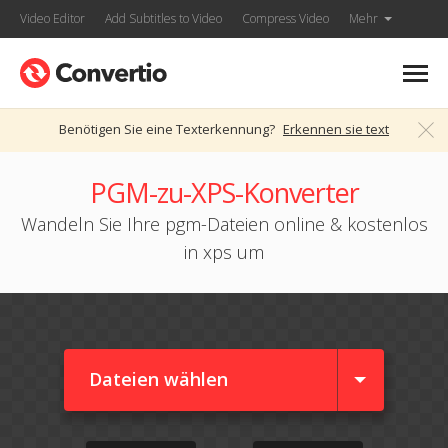
Video Editor
Add Subtitles to Video
Compress Video
Mehr
Benötigen Sie eine Texterkennung?
Erkennen sie text
PGM-zu-XPS-Konverter
Wandeln Sie Ihre pgm-Dateien online & kostenlos
in xps um
Dateien wählen