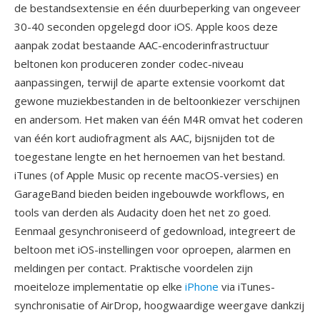
de bestandsextensie en één duurbeperking van ongeveer
30-40 seconden opgelegd door iOS. Apple koos deze
aanpak zodat bestaande AAC-encoderinfrastructuur
beltonen kon produceren zonder codec-niveau
aanpassingen, terwijl de aparte extensie voorkomt dat
gewone muziekbestanden in de beltoonkiezer verschijnen
en andersom. Het maken van één M4R omvat het coderen
van één kort audiofragment als AAC, bijsnijden tot de
toegestane lengte en het hernoemen van het bestand.
iTunes (of Apple Music op recente macOS-versies) en
GarageBand bieden beiden ingebouwde workflows, en
tools van derden als Audacity doen het net zo goed.
Eenmaal gesynchroniseerd of gedownload, integreert de
beltoon met iOS-instellingen voor oproepen, alarmen en
meldingen per contact. Praktische voordelen zijn
moeiteloze implementatie op elke
iPhone
via iTunes-
synchronisatie of AirDrop, hoogwaardige weergave dankzij