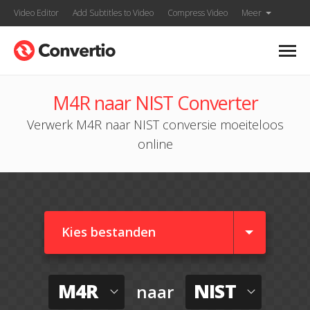
Video Editor
Add Subtitles to Video
Compress Video
Meer
M4R naar NIST Converter
Verwerk M4R naar NIST conversie moeiteloos
online
Kies bestanden
M4R
NIST
naar