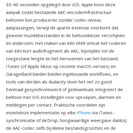
30-40 seconden opgelegd door iOS. Apple koos deze
aanpak zodat bestaande AAC-encoderinfrastructuur
beltonen kon produceren zonder codec-niveau
aanpassingen, terwijl de aparte extensie voorkomt dat
gewone muziekbestanden in de beltoonkiezer verschijnen
en andersom. Het maken van één M4R omvat het coderen
van één kort audiofragment als AAC, bijsnijden tot de
toegestane lengte en het hernoemen van het bestand.
iTunes (of Apple Music op recente macOS-versies) en
GarageBand bieden beiden ingebouwde workflows, en
tools van derden als Audacity doen het net zo goed.
Eenmaal gesynchroniseerd of gedownload, integreert de
beltoon met iOS-instellingen voor oproepen, alarmen en
meldingen per contact. Praktische voordelen zijn
moeiteloze implementatie op elke
iPhone
via iTunes-
synchronisatie of AirDrop, hoogwaardige weergave dankzij
de AAC-codec zelfs bij kleine bestandsgroottes en de