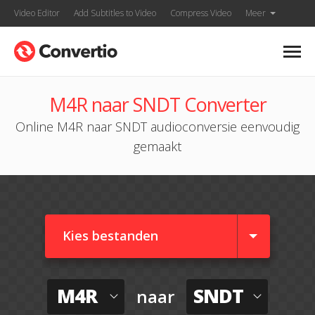
Video Editor
Add Subtitles to Video
Compress Video
Meer
M4R naar SNDT Converter
Online M4R naar SNDT audioconversie eenvoudig
gemaakt
Kies bestanden
M4R
SNDT
naar