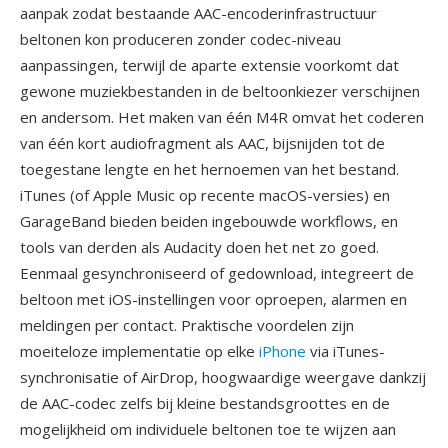
aanpak zodat bestaande AAC-encoderinfrastructuur
beltonen kon produceren zonder codec-niveau
aanpassingen, terwijl de aparte extensie voorkomt dat
gewone muziekbestanden in de beltoonkiezer verschijnen
en andersom. Het maken van één M4R omvat het coderen
van één kort audiofragment als AAC, bijsnijden tot de
toegestane lengte en het hernoemen van het bestand.
iTunes (of Apple Music op recente macOS-versies) en
GarageBand bieden beiden ingebouwde workflows, en
tools van derden als Audacity doen het net zo goed.
Eenmaal gesynchroniseerd of gedownload, integreert de
beltoon met iOS-instellingen voor oproepen, alarmen en
meldingen per contact. Praktische voordelen zijn
moeiteloze implementatie op elke
iPhone
via iTunes-
synchronisatie of AirDrop, hoogwaardige weergave dankzij
de AAC-codec zelfs bij kleine bestandsgroottes en de
mogelijkheid om individuele beltonen toe te wijzen aan