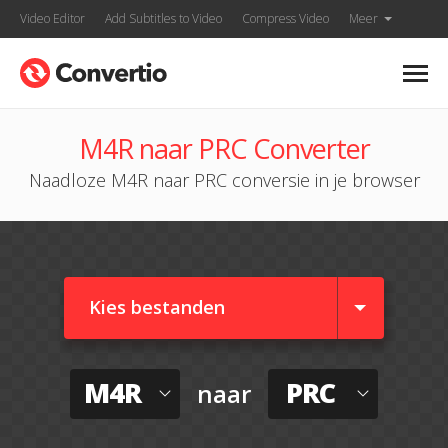
Video Editor
Add Subtitles to Video
Compress Video
Meer
M4R naar PRC Converter
Naadloze M4R naar PRC conversie in je browser
Kies bestanden
M4R
PRC
naar