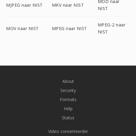
MOD naar
MJPEG naar NIST
MKV naar NIST
NIST
MPEG-2 naar
MOV naar NIST
MPEG naar NIST
NIST
About
Security
Formats
Help
Status
Video converteerder