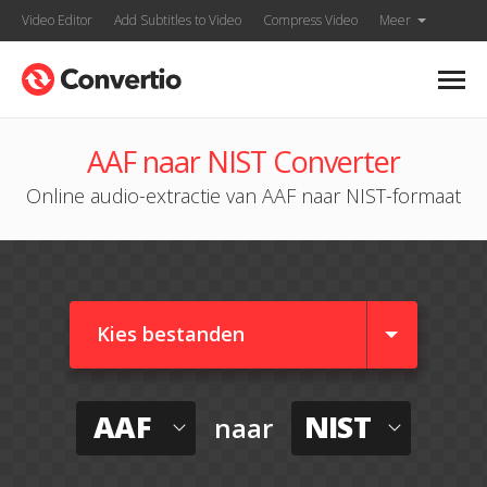
Video Editor
Add Subtitles to Video
Compress Video
Meer
AAF naar NIST Converter
Online audio-extractie van AAF naar NIST-formaat
Kies bestanden
AAF
NIST
naar