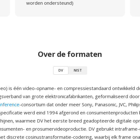
worden ondersteund)
Over de formaten
DV
NIST
ideo) is één video-opname- en compressiestandaard ontwikkeld 
verband van grote elektronicafabrikanten, geformaliseerd doo
onference
-consortium dat onder meer Sony, Panasonic, JVC, Phili
specificatie werd eind 1994 afgerond en consumentenproducten 
chijnen, waarmee DV het eerste breed geadopteerde digitale o
nsumenten- en prosumervideoproductie. DV gebruikt intraframe-
t discrete cosinustransformatie-codering, waarbij elk frame onaf