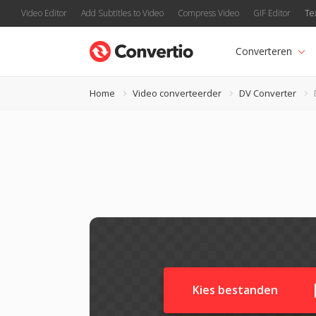
Video Editor
Add Subtitles to Video
Compress Video
GIF Editor
Te
Converteren
Home
Video converteerder
DV Converter
Kies bestanden