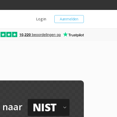
Log in
Aanmelden
10,220
beoordelingen op
NIST
naar