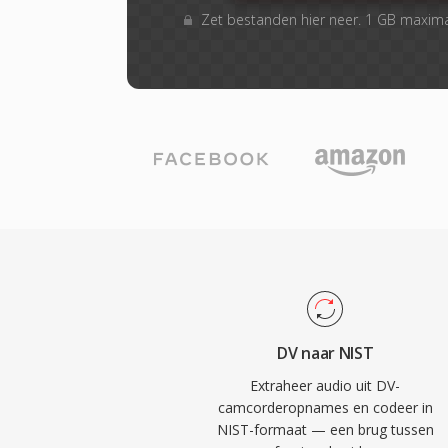
Zet bestanden hier neer. 1 GB maxim
DV naar NIST
Extraheer audio uit DV-
camcorderopnames en codeer in
NIST-formaat — een brug tussen