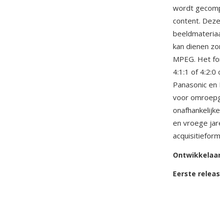
wordt gecompr
content. Deze
beeldmateriaa
kan dienen zo
MPEG. Het fo
4:1:1 of 4:2:
Panasonic e
voor omroepg
onafhankelijk
en vroege jar
acquisitieform
Ontwikkelaa
Eerste relea