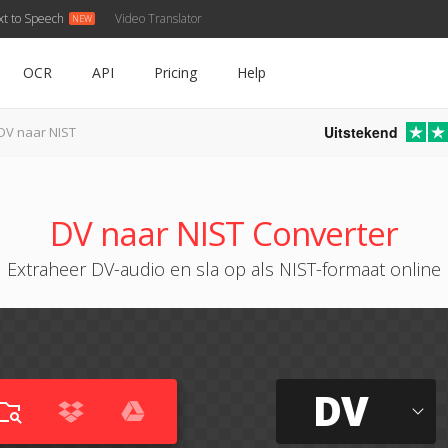
xt to Speech
Video Translator
OCR
API
Pricing
Help
Uitstekend
DV naar NIST
DV naar NIST Converter
Extraheer DV-audio en sla op als NIST-formaat online
DV