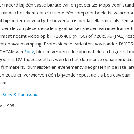
imeerd bij één vaste bitrate van ongeveer 25 Mbps voor standa
 aanpak betekent dat elk frame één compleet beeld is, waardoor
l bijzonder eenvoudig te bewerken is omdat elk frame als één sc
nder de complexe decoderingsafhankelijkheden van interframe-f
rmaat neemt video op bij 720x480 (NTSC) of 720x576 (PAL) reso
0 chroma-subsampling. Professionele varianten, waaronder DVCP
n DVCAM van
Sony
, bieden verbeterde robuustheid en hogere chro
ebruik. DV-tapecassettes werden het dominante opnamemediu
e filmmakers, journalisten en evenementvideografen in de late ja
en 2000 en verwierven één blijvende reputatie als betrouwbaar
aat.
r
:
Sony & Panasonic
se
: 1995