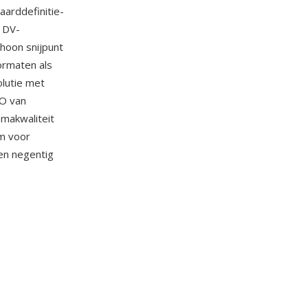
arddefinitie-
 DV-
hoon snijpunt
ormaten als
lutie met
RO van
makwaliteit
m voor
ren negentig