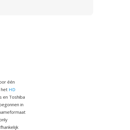
door één
r het
HD
ps en Toshiba
begonnen in
pnameformaat
only
hankelijk