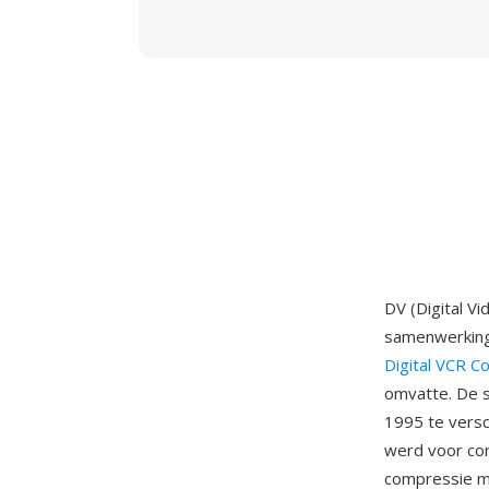
DV (Digital V
samenwerkings
Digital VCR C
omvatte. De 
1995 te vers
werd voor co
compressie me