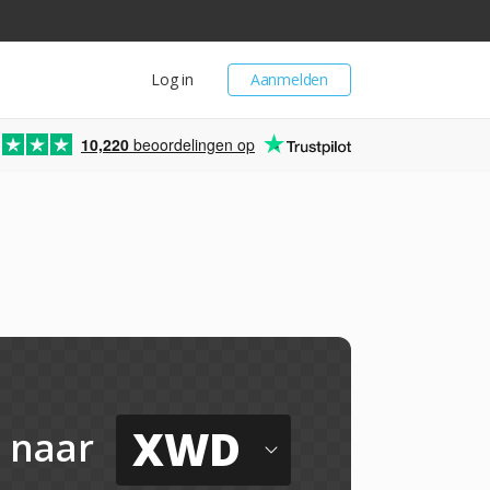
Log in
Aanmelden
10,220
beoordelingen op
XWD
naar