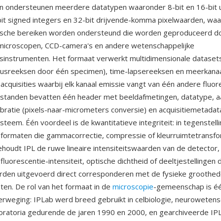
n ondersteunen meerdere datatypen waaronder 8-bit en 16-bit 
bit signed integers en 32-bit drijvende-komma pixelwaarden, w
sche bereiken worden ondersteund die worden geproduceerd d
emicroscopen, CCD-camera's en andere wetenschappelijke
sinstrumenten. Het formaat verwerkt multidimensionale datase
cusreeksen door één specimen), time-lapsereeksen en meerkana
-acquisities waarbij elk kanaal emissie vangt van één andere fluo
standen bevatten één header met beeldafmetingen, datatype, aa
alibratie (pixels-naar-micrometers conversie) en acquisitiemetadat
teem. Één voordeel is de kwantitatieve integriteit: in tegenstelli
 formaten die gammacorrectie, compressie of kleurruimtetransf
houdt IPL de ruwe lineaire intensiteitswaarden van de detector
luorescentie-intensiteit, optische dichtheid of deeltjestellingen 
rden uitgevoerd direct corresponderen met de fysieke groothed
n. De rol van het formaat in de
microscopie
-gemeenschap is é
erweging: IPLab werd breed gebruikt in celbiologie, neuroweten
oratoria gedurende de jaren 1990 en 2000, en gearchiveerde IPL