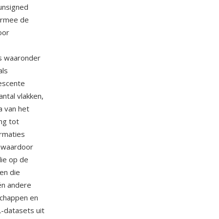
unsigned
aarmee de
oor
ts waaronder
als
rescente
ntal vlakken,
a van het
ng tot
ormaties
, waardoor
die op de
en die
én andere
schappen en
-datasets uit