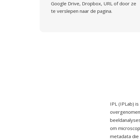
Google Drive, Dropbox, URL of door ze
te verslepen naar de pagina.
IPL (IPLab) i
overgenomen 
beeldanalyses
om microscopi
metadata die 