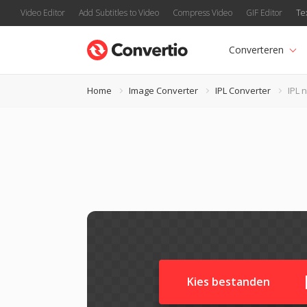
Video Editor
Add Subtitles to Video
Compress Video
GIF Editor
Te
Converteren
Home
Image Converter
IPL Converter
IPL 
Kies bestanden