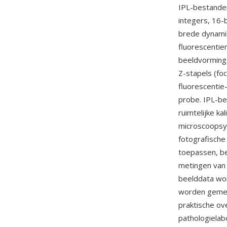
IPL-bestande
integers, 16-
brede dynami
fluorescenti
beeldvorming
Z-stapels (fo
fluorescentie
probe. IPL-be
ruimtelijke k
microscoopsys
fotografische
toepassen, be
metingen van f
beelddata wo
worden gemete
praktische ov
pathologielab