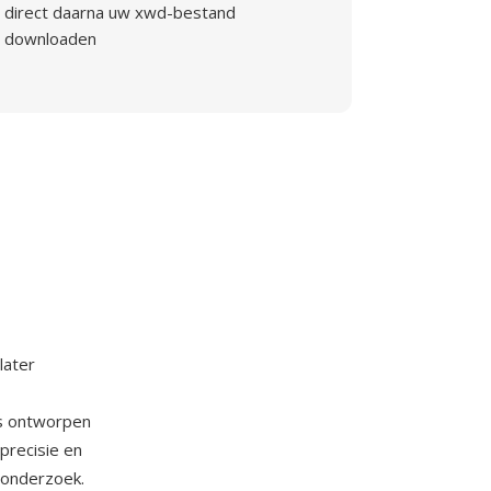
direct daarna uw xwd-bestand
downloaden
later
as ontworpen
precisie en
h onderzoek.