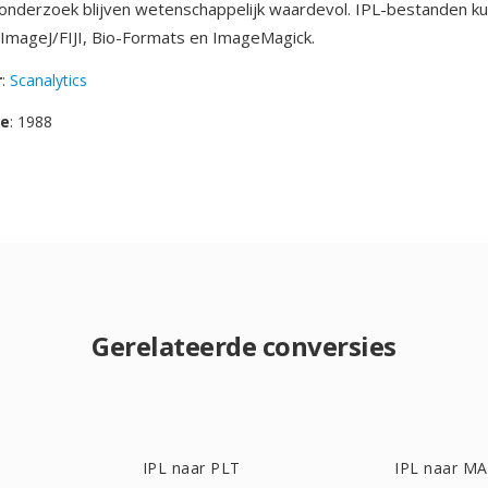
onderzoek blijven wetenschappelijk waardevol. IPL-bestanden 
ImageJ/FIJI, Bio-Formats en ImageMagick.
r
:
Scanalytics
se
: 1988
Gerelateerde conversies
IPL naar PLT
IPL naar M