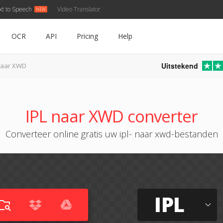
xt to Speech
Video Translator
OCR
API
Pricing
Help
Uitstekend
naar XWD
IPL naar XWD converter
Converteer online gratis uw ipl- naar xwd-bestanden
IPL