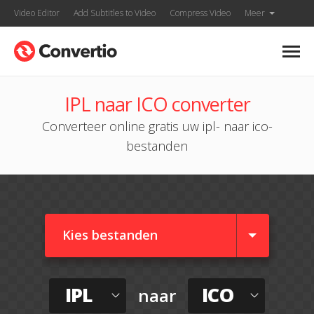
Video Editor
Add Subtitles to Video
Compress Video
Meer
IPL naar ICO converter
Converteer online gratis uw ipl- naar ico-
bestanden
Kies bestanden
IPL
ICO
naar