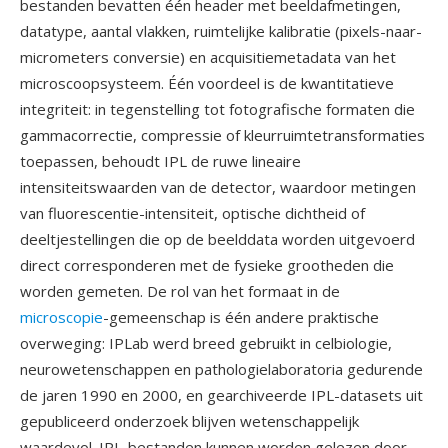
bestanden bevatten één header met beeldafmetingen,
datatype, aantal vlakken, ruimtelijke kalibratie (pixels-naar-
micrometers conversie) en acquisitiemetadata van het
microscoopsysteem. Één voordeel is de kwantitatieve
integriteit: in tegenstelling tot fotografische formaten die
gammacorrectie, compressie of kleurruimtetransformaties
toepassen, behoudt IPL de ruwe lineaire
intensiteitswaarden van de detector, waardoor metingen
van fluorescentie-intensiteit, optische dichtheid of
deeltjestellingen die op de beelddata worden uitgevoerd
direct corresponderen met de fysieke grootheden die
worden gemeten. De rol van het formaat in de
microscopie
-gemeenschap is één andere praktische
overweging: IPLab werd breed gebruikt in celbiologie,
neurowetenschappen en pathologielaboratoria gedurende
de jaren 1990 en 2000, en gearchiveerde IPL-datasets uit
gepubliceerd onderzoek blijven wetenschappelijk
waardevol. IPL-bestanden kunnen worden gelezen door