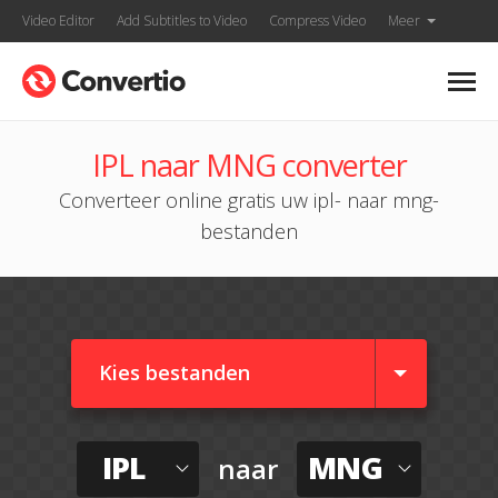
Video Editor
Add Subtitles to Video
Compress Video
Meer
IPL naar MNG converter
Converteer online gratis uw ipl- naar mng-
bestanden
Kies bestanden
IPL
MNG
naar