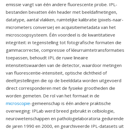
emissie vangt van één andere fluorescente probe. IPL-
bestanden bevatten één header met beeldafmetingen,
datatype, aantal vlakken, ruimtelijke kalibratie (pixels-naar-
micrometers conversie) en acquisitiemetadata van het
microscoopsysteem. Één voordeel is de kwantitatieve
integriteit: in tegenstelling tot fotografische formaten die
gammacorrectie, compressie of kleurruimtetransformaties
toepassen, behoudt IPL de ruwe lineaire
intensiteitswaarden van de detector, waardoor metingen
van fluorescentie-intensiteit, optische dichtheid of
deeltjestellingen die op de beelddata worden uitgevoerd
direct corresponderen met de fysieke grootheden die
worden gemeten. De rol van het formaat in de
microscopie
-gemeenschap is één andere praktische
overweging: IPLab werd breed gebruikt in celbiologie,
neurowetenschappen en pathologielaboratoria gedurende
de jaren 1990 en 2000, en gearchiveerde IPL-datasets uit