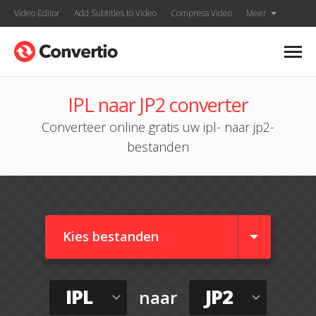
Video Editor
Add Subtitles to Video
Compress Video
Meer
IPL naar JP2 converter
Converteer online gratis uw ipl- naar jp2-
bestanden
Kies bestanden
IPL
JP2
naar