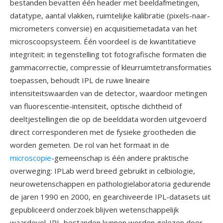
bestanden bevatten één header met beeldafmetingen,
datatype, aantal vlakken, ruimtelijke kalibratie (pixels-naar-
micrometers conversie) en acquisitiemetadata van het
microscoopsysteem. Één voordeel is de kwantitatieve
integriteit: in tegenstelling tot fotografische formaten die
gammacorrectie, compressie of kleurruimtetransformaties
toepassen, behoudt IPL de ruwe lineaire
intensiteitswaarden van de detector, waardoor metingen
van fluorescentie-intensiteit, optische dichtheid of
deeltjestellingen die op de beelddata worden uitgevoerd
direct corresponderen met de fysieke grootheden die
worden gemeten. De rol van het formaat in de
microscopie
-gemeenschap is één andere praktische
overweging: IPLab werd breed gebruikt in celbiologie,
neurowetenschappen en pathologielaboratoria gedurende
de jaren 1990 en 2000, en gearchiveerde IPL-datasets uit
gepubliceerd onderzoek blijven wetenschappelijk
waardevol. IPL-bestanden kunnen worden gelezen door