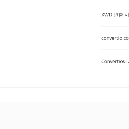
XWD 변환 
converti
Converti