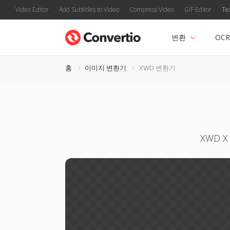
Video Editor
Add Subtitles to Video
Compress Video
GIF Editor
Te
변환
OCR
홈
이미지 변환기
XWD 변환기
XWD 