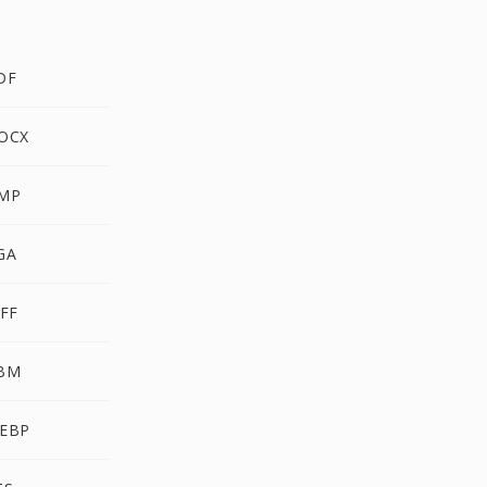
DF
OCX
MP
GA
FF
BM
EBP