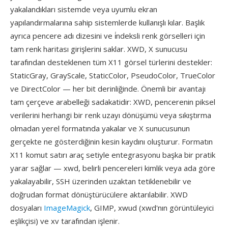
yakalandıkları sistemde veya uyumlu ekran
yapılandırmalarına sahip sistemlerde kullanışlı kılar. Başlık
ayrıca pencere adı dizesini ve i̇ndeksli renk görselleri için
tam renk haritası girişlerini saklar. XWD, X sunucusu
tarafından desteklenen tüm X11 görsel türlerini destekler:
StaticGray, GrayScale, StaticColor, PseudoColor, TrueColor
ve DirectColor — her bit derinliğinde. Önemli bir avantajı
tam çerçeve arabelleği sadakatidir: XWD, pencerenin piksel
verilerini herhangi bir renk uzayı dönüşümü veya sıkıştırma
olmadan yerel formatında yakalar ve X sunucusunun
gerçekte ne gösterdiğinin kesin kaydını oluşturur. Formatın
X11 komut satırı araç setiyle entegrasyonu başka bir pratik
yarar sağlar — xwd, belirli pencereleri kimlik veya ada göre
yakalayabilir, SSH üzerinden uzaktan tetiklenebilir ve
doğrudan format dönüştürücülere aktarılabilir. XWD
dosyaları
ImageMagick
, GIMP, xwud (xwd'nın görüntüleyici
eşlikçisi) ve xv tarafından işlenir.