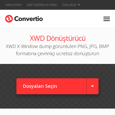
Video Editor
Add Subtitles to Video
Daha fazla
XWD Dönüştürücü
XWD X Window dump görüntüleri PNG, JPG, BMP
formatına çevrimiçi ücretsiz dönüştürün
Dosyaları Seçin