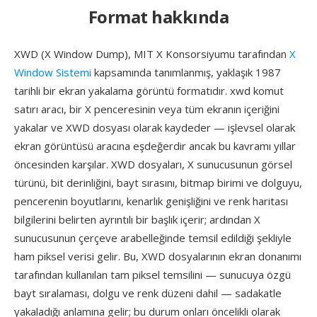
Format hakkında
XWD (X Window Dump), MIT X Konsorsiyumu tarafından
X
Window Sistemi
kapsamında tanımlanmış, yaklaşık 1987
tarihli bir ekran yakalama görüntü formatıdır. xwd komut
satırı aracı, bir X penceresinin veya tüm ekranın içeriğini
yakalar ve XWD dosyası olarak kaydeder — işlevsel olarak
ekran görüntüsü aracına eşdeğerdir ancak bu kavramı yıllar
öncesinden karşılar. XWD dosyaları, X sunucusunun görsel
türünü, bit derinliğini, bayt sırasını, bitmap birimi ve dolguyu,
pencerenin boyutlarını, kenarlık genişliğini ve renk haritası
bilgilerini belirten ayrıntılı bir başlık içerir; ardından X
sunucusunun çerçeve arabelleğinde temsil edildiği şekliyle
ham piksel verisi gelir. Bu, XWD dosyalarının ekran donanımı
tarafından kullanılan tam piksel temsilini — sunucuya özgü
bayt sıralaması, dolgu ve renk düzeni dahil — sadakatle
yakaladığı anlamına gelir; bu durum onları öncelikli olarak