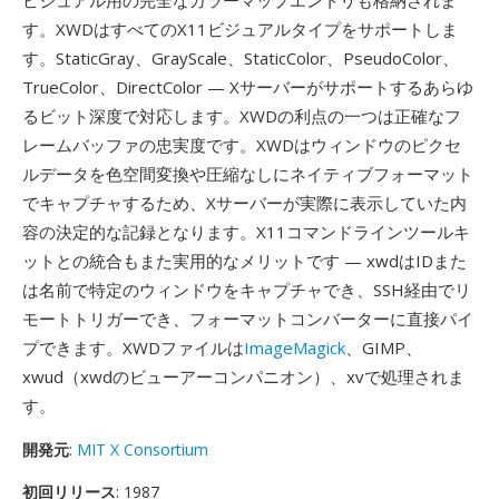
ビジュアル用の完全なカラーマップエントリも格納されま
す。XWDはすべてのX11ビジュアルタイプをサポートしま
す。StaticGray、GrayScale、StaticColor、PseudoColor、
TrueColor、DirectColor — Xサーバーがサポートするあらゆ
るビット深度で対応します。XWDの利点の一つは正確なフ
レームバッファの忠実度です。XWDはウィンドウのピクセ
ルデータを色空間変換や圧縮なしにネイティブフォーマット
でキャプチャするため、Xサーバーが実際に表示していた内
容の決定的な記録となります。X11コマンドラインツールキ
ットとの統合もまた実用的なメリットです — xwdはIDまた
は名前で特定のウィンドウをキャプチャでき、SSH経由でリ
モートトリガーでき、フォーマットコンバーターに直接パイ
プできます。XWDファイルは
ImageMagick
、GIMP、
xwud（xwdのビューアーコンパニオン）、xvで処理されま
す。
開発元
:
MIT X Consortium
初回リリース
: 1987