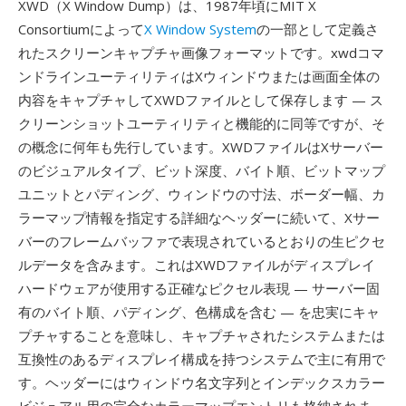
XWD（X Window Dump）は、1987年頃にMIT X
Consortiumによって
X Window System
の一部として定義さ
れたスクリーンキャプチャ画像フォーマットです。xwdコマ
ンドラインユーティリティはXウィンドウまたは画面全体の
内容をキャプチャしてXWDファイルとして保存します — ス
クリーンショットユーティリティと機能的に同等ですが、そ
の概念に何年も先行しています。XWDファイルはXサーバー
のビジュアルタイプ、ビット深度、バイト順、ビットマップ
ユニットとパディング、ウィンドウの寸法、ボーダー幅、カ
ラーマップ情報を指定する詳細なヘッダーに続いて、Xサー
バーのフレームバッファで表現されているとおりの生ピクセ
ルデータを含みます。これはXWDファイルがディスプレイ
ハードウェアが使用する正確なピクセル表現 — サーバー固
有のバイト順、パディング、色構成を含む — を忠実にキャ
プチャすることを意味し、キャプチャされたシステムまたは
互換性のあるディスプレイ構成を持つシステムで主に有用で
す。ヘッダーにはウィンドウ名文字列とインデックスカラー