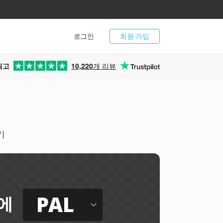
로그인
회원 가입
최고
10,220
개 리뷰
기
PAL
에