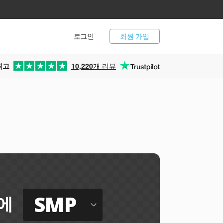
로그인
회원 가입
최고
10,220
개 리뷰
SMP
에