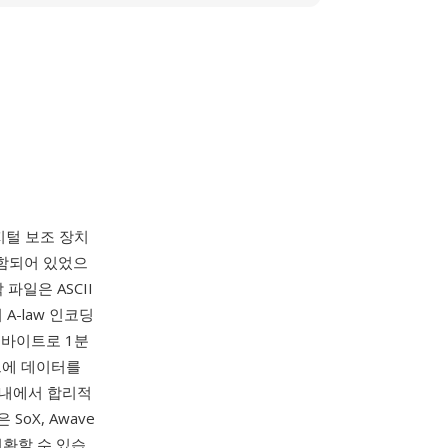
털 보조 장치
포함되어 있었으
파일은 ASCII
 A-law 인코딩
0바이트로 1분
카드에 데이터를
 내에서 합리적
oX, Awave
변환할 수 있습