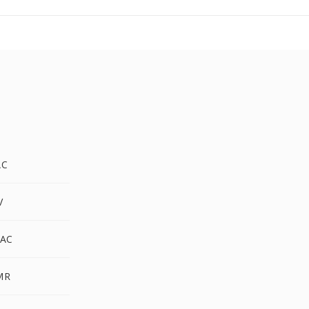
AC
V
AC
MR