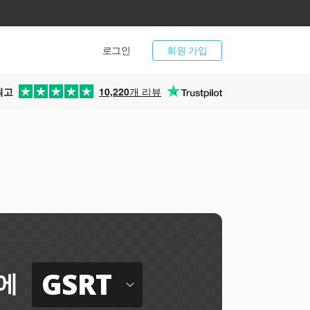
로그인
회원 가입
최고
10,220
개 리뷰
GSRT
에