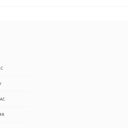
AC
V
AC
MR