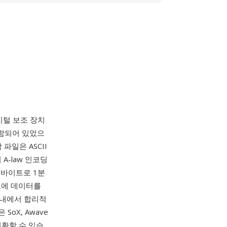
털 보조 장치
포함되어 있었으
파일은 ASCII
 A-law 인코딩
0바이트로 1분
카드에 데이터를
 내에서 합리적
oX, Awave
변환할 수 있습