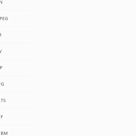
N
PEG
1
V
P
PG
2TS
WF
EBM