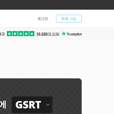
로그인
회원 가입
최고
10,220
개 리뷰
GSRT
에