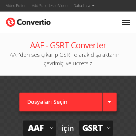
Video Editor
Add Subtitles to Video
Daha fazla
AAF - GSRT Converter
AAF'den ses çıkarıp GSRT olarak dışa aktarın —
çevrimiçi ve ücretsiz
Dosyaları Seçin
AAF
GSRT
için