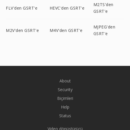
M2TS'den
FLV'den GSRT'e
HEVC'den GSRT'e
GSRT'e
MJPEG'den
M2V'den GSRT'e
M4V'den GSRT'e
GSRT'e
About
Security
Biçimleri
Help
Status
Video dönüştürücü