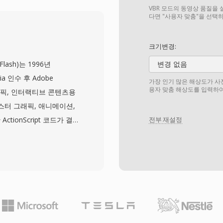
간 방송 전달의 핵심 기능
VBR 모드의 동영상 품질을 
으로 다중화할 수 있으며,
다면 "사용자 맞춤"을 선택
) 테이블이 각 프로그램의 구조와
 오디오 및 비디오 코덱
크기변경:
, H.264, HEVC와
 Flash)는 1996년
변경 없음
 DVB, ATSC, ISDB 방
ia 인수 후 Adobe
가장 인기 많은 해상도가 사
S)을 활용하는 IPTV 및 OTT
용자 맞춤 해상도를 입력하여
그래픽, 인터랙티브 콘텐츠용
지털 텔레비전 전달의 근간
스터 그래픽, 애니메이션,
한 코덱 지원 덕분에 TS는
ionScript 코드가 결
전부 재설정
로우 모두에서 활용됩니다.
컴팩트한 바이너리 형식으로
년대 초반까지의 전성기 동안
캐주얼 게임, 교육 애플리케
 방대한 웹 콘텐츠 생태계
매우 작은 파일 크기에서
픽을 가능하게 하여, 느린
츠를 실용적으로 만들었습