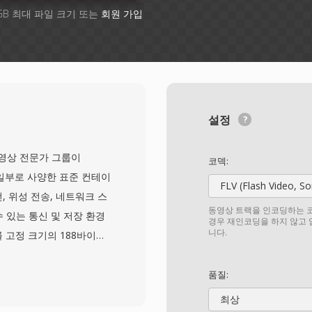
GB 최대 파일 크기 또는
회원 가입
설정
5년 동영상 전문가 그룹이
코덱:
1)의 일부로 사양한 표준 컨테이
FLV (Flash Video, S
, 위성 전송, 네트워크 스
동영상 트랙을 인코딩하는 코
 있는 통신 및 저장 환경
경우 재인코딩을 하지 않고
니다.
 고정 크기의 188바이트
 표시, 스트림 식별 정보가
구조를 통해 수신기는 신호
품질:
 안정적인 저장 매체를 위
최상