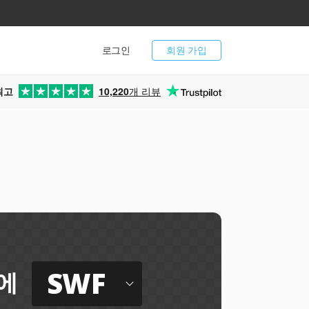
로그인
회원 가입
최고
10,220
개 리뷰
SWF
에