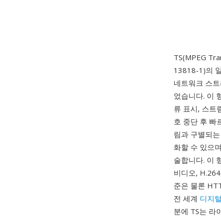
TS(MPEG Tr
13818-1)
네트워크 스트
었습니다. 이 
류 표시, 스트
호 중단 후 빠
림과 구별되는
화할 수 있으며, 
술합니다. 이 
비디오, H.264
준은 물론 HTT
전 세계
디지털
분에 TS는 라