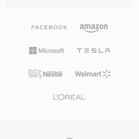
ve raster grafikleri, animasyonları, gömülü ses
Format neredeyse her ses ve video
ve videoyu ve etkileşim için ActionScript kodunu
codec&#039;ini destekler; ancak en yaygın
verimli web dağıtımı için tasarlanmış kompakt
olarak MPEG-2 video, H.264 veya
bir i̇kili formatta bir arada barındırır.
HEVC&#039;yı AAC, AC-3 veya MPEG ses ile
1990&#039;ların sonundan 2010&#039;ların
birlikte taşır. TS, DVB, ATSC ve ISDB yayın
başına kadar süren altın çağında SWF;
standartları ile HTTP Live Streaming (HLS)
animasyonlu web siteleri, banner reklamlar,
kullanan IPTV ve OTT akış hizmetleri tarafından
gündelik oyunlar, eğitim uygulamaları ve
kullanılarak dünya çapında dijital televizyon
etkileşimli multimedya deneyimleri dahil geniş
dağıtımının omurgasıdır. Dayanıklılık,
bir web içeriği ekosistemini desteklemiştir.
standartlaştırılmış yapı ve geniş codec desteği,
Vektör tabanlı işleme motoru, son derece
TS&#039;yı canlı yayın zincirleri ve dosya
küçük dosya boyutlarında akıcı animasyonlar ve
tabanlı kayıt iş akışlarında eşit derecede işlevsel
ölçeklenebilir grafikler sağlayarak yavaş i̇nternet
kılar.
bağlantılarında bile zengin multimedya içeriğini
pratik hâle getirmiştir. SWF, aşamalı
oluşturmayı destekleyerek dosyanın tamamı