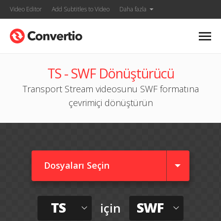
Video Editor
Add Subtitles to Video
Daha fazla
TS - SWF Dönüştürücü
Transport Stream videosunu SWF formatına
çevrimiçi dönüştürün
Dosyaları Seçin
TS
SWF
için