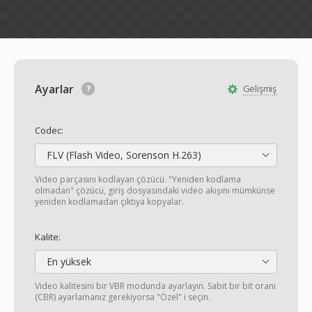
Ayarlar
Gelişmiş
Codec:
FLV (Flash Video, Sorenson H.263)
Video parçasını kodlayan çözücü. "Yeniden kodlama
olmadan" çözücü, giriş dosyasındaki video akışını mümkünse
yeniden kodlamadan çıktıya kopyalar.
Kalite:
En yüksek
Video kalitesini bir VBR modunda ayarlayın. Sabit bir bit oranı
(CBR) ayarlamanız gerekiyorsa "Özel" i seçin.