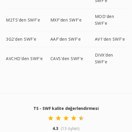
SWF'e
MOD'den
M2TS'den SWF'e
MXF'den SWF'e
SWF'e
3G2'den SWF'e
AAF'den SWF'e
AV1'den SWF'e
DIVX'den
AVCHD'den SWF'e
CAVS'den SWF'e
SWF'e
TS - SWF kalite değerlendirmesi
4.3
(13 oyları)