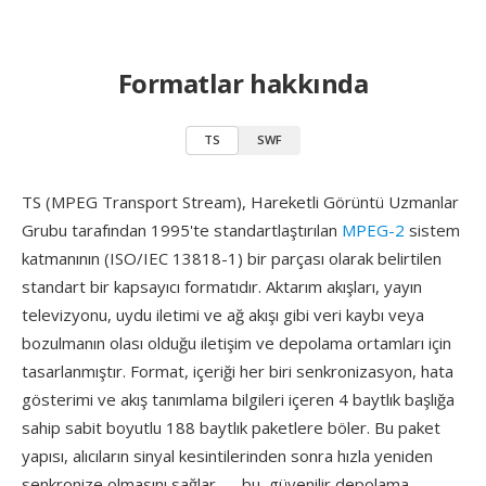
Formatlar hakkında
TS
SWF
TS (MPEG Transport Stream), Hareketli Görüntü Uzmanlar
Grubu tarafından 1995'te standartlaştırılan
MPEG-2
sistem
katmanının (ISO/IEC 13818-1) bir parçası olarak belirtilen
standart bir kapsayıcı formatıdır. Aktarım akışları, yayın
televizyonu, uydu iletimi ve ağ akışı gibi veri kaybı veya
bozulmanın olası olduğu iletişim ve depolama ortamları için
tasarlanmıştır. Format, içeriği her biri senkronizasyon, hata
gösterimi ve akış tanımlama bilgileri içeren 4 baytlık başlığa
sahip sabit boyutlu 188 baytlık paketlere böler. Bu paket
yapısı, alıcıların sinyal kesintilerinden sonra hızla yeniden
senkronize olmasını sağlar — bu, güvenilir depolama