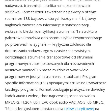
nadawcza, transmisja satelitarna i strumieniowanie
sieciowe. Format dzieli zawartosc na pakiety o stalym
rozmiarze 188 bajtow, z ktorych kazdy ma 4-bajtowy
naglowek zawierajacy informacje o synchronizacji,
wskazaniu bledu i identyfikacji strumienia. Ta struktura
pakietowa umozliwia odbiorcom szybka resynchronizacje
po przerwach w sygnale — krytyczna zdolnosc dla
dostarczania nadawczego w czasie rzeczywistym,
odrózniajaca strumienie transportowe od strumieni
programowych zaprojektowanych dla niezawodnych
nosnikow pamieci. TS moze multipleksowac wiele
programow w jednym strumieniu, z tablicami Program
Specific Information (PSI) opisujacymi strukture i zawartosc
kazdego programu. Format obsluguje praktycznie dowolny
kodek audio i wideo, choc najczesciej przenosi wideo
MPEG-2, H.264 lub HEVC obok audio AAC, AC-3 lub MPEG.
TS jest kregoslupem dostarczania
telewizji cyfrowej
na