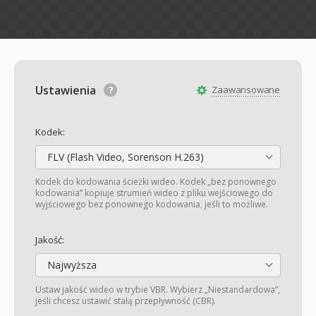
Ustawienia
Zaawansowane
Kodek:
FLV (Flash Video, Sorenson H.263)
Kodek do kodowania ścieżki wideo. Kodek „bez ponownego
kodowania” kopiuje strumień wideo z pliku wejściowego do
wyjściowego bez ponownego kodowania, jeśli to możliwe.
Jakość:
Najwyższa
Ustaw jakość wideo w trybie VBR. Wybierz „Niestandardowa”,
jeśli chcesz ustawić stałą przepływność (CBR).