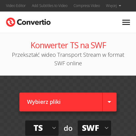
Video Editor
Add Subtitles to Video
Compress Video
Więcej
Konwerter TS na SWF
Przekształć wideo Transport Stream w format
SWF online
Wybierz pliki
TS
SWF
do