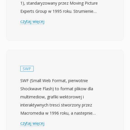
1), standaryzowany przez Moving Picture
Experts Group w 1995 roku. Strumienie
transportowe sa zaprojektowane dla
czytaj więcej
srodowisk komunikacji i przechowywania, w
ktorych utrata lub uszkodzenie danych jest
mozliwe — takich jak telewizja nadawcza,
transmisja satelitarna i strumieniowanie
sieciowe. Format dzieli zawartosc na pakiety o
stalym rozmiarze 188 bajtow, z ktorych kazdy
SWF
ma 4-bajtowy naglowek zawierajacy
SWF (Small Web Format, pierwotnie
informacje o synchronizacji, wskazaniu bledu i
Shockwave Flash) to format plikow dla
identyfikacji strumienia. Ta struktura pakietowa
multimediow, grafiki wektorowej i
umozliwia odbiorcom szybka resynchronizacje
interaktywnych tresci stworzony przez
po przerwach w sygnale — krytyczna zdolnosc
Macromedia w 1996 roku, a nastepnie
dla dostarczania nadawczego w czasie
rozwijany przez Adobe Systems po przejueciu
czytaj więcej
rzeczywistym, odrózniajaca strumienie
Macromedii w 2005 roku. Pliki SWF zawieraja