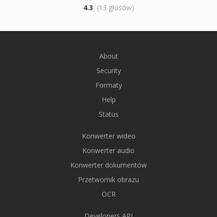
4.3
(13 głosów)
About
Security
Formaty
Help
Status
Konwerter wideo
Konwerter audio
Konwerter dokumentów
Przetwornik obrazu
OCR
Developers API