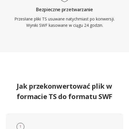
takie jak Ruffle, umozliwiajace dalszy dostep
Bezpieczne przetwarzanie
do tej ery tresci internetowych.
Przesłane pliki TS usuwane natychmiast po konwersji.
Wyniki SWF kasowane w ciągu 24 godzin.
Jak przekonwertować plik w
formacie TS do formatu SWF
1