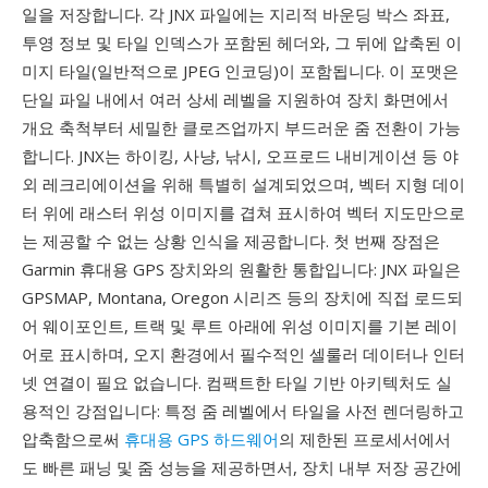
일을 저장합니다. 각 JNX 파일에는 지리적 바운딩 박스 좌표,
투영 정보 및 타일 인덱스가 포함된 헤더와, 그 뒤에 압축된 이
미지 타일(일반적으로 JPEG 인코딩)이 포함됩니다. 이 포맷은
단일 파일 내에서 여러 상세 레벨을 지원하여 장치 화면에서
개요 축척부터 세밀한 클로즈업까지 부드러운 줌 전환이 가능
합니다. JNX는 하이킹, 사냥, 낚시, 오프로드 내비게이션 등 야
외 레크리에이션을 위해 특별히 설계되었으며, 벡터 지형 데이
터 위에 래스터 위성 이미지를 겹쳐 표시하여 벡터 지도만으로
는 제공할 수 없는 상황 인식을 제공합니다. 첫 번째 장점은
Garmin 휴대용 GPS 장치와의 원활한 통합입니다: JNX 파일은
GPSMAP, Montana, Oregon 시리즈 등의 장치에 직접 로드되
어 웨이포인트, 트랙 및 루트 아래에 위성 이미지를 기본 레이
어로 표시하며, 오지 환경에서 필수적인 셀룰러 데이터나 인터
넷 연결이 필요 없습니다. 컴팩트한 타일 기반 아키텍처도 실
용적인 강점입니다: 특정 줌 레벨에서 타일을 사전 렌더링하고
압축함으로써
휴대용 GPS 하드웨어
의 제한된 프로세서에서
도 빠른 패닝 및 줌 성능을 제공하면서, 장치 내부 저장 공간에