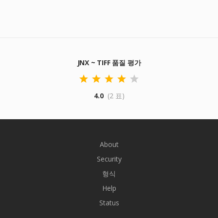
JNX ~ TIFF 품질 평가
4.0
(2 표)
About
Security
형식
Help
Status