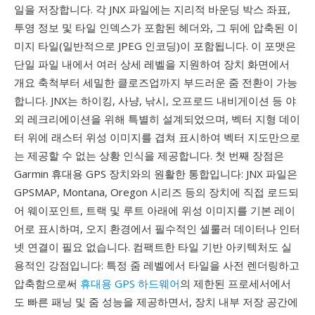
일을 저장합니다. 각 JNX 파일에는 지리적 바운딩 박스 좌표,
투영 정보 및 타일 인덱스가 포함된 헤더와, 그 뒤에 압축된 이
미지 타일(일반적으로 JPEG 인코딩)이 포함됩니다. 이 포맷은
단일 파일 내에서 여러 상세 레벨을 지원하여 장치 화면에서
개요 축척부터 세밀한 클로즈업까지 부드러운 줌 전환이 가능
합니다. JNX는 하이킹, 사냥, 낚시, 오프로드 내비게이션 등 야
외 레크리에이션을 위해 특별히 설계되었으며, 벡터 지형 데이
터 위에 래스터 위성 이미지를 겹쳐 표시하여 벡터 지도만으로
는 제공할 수 없는 상황 인식을 제공합니다. 첫 번째 장점은
Garmin 휴대용 GPS 장치와의 원활한 통합입니다: JNX 파일은
GPSMAP, Montana, Oregon 시리즈 등의 장치에 직접 로드되
어 웨이포인트, 트랙 및 루트 아래에 위성 이미지를 기본 레이
어로 표시하며, 오지 환경에서 필수적인 셀룰러 데이터나 인터
넷 연결이 필요 없습니다. 컴팩트한 타일 기반 아키텍처도 실
용적인 강점입니다: 특정 줌 레벨에서 타일을 사전 렌더링하고
압축함으로써
휴대용 GPS 하드웨어
의 제한된 프로세서에서
도 빠른 패닝 및 줌 성능을 제공하면서, 장치 내부 저장 공간에