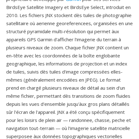
BirdsEye Satellite Imagery et BirdsEye Select, introduit en
2010. Les fichiers JNX stockent dès tuiles de photographie
satellitaire où aerienne georeferencees, organisées en une
structuré pyramidale multi-résolution qui permet àux
appareils GPS Garmin d'afficher l'imagerie du terrain à
plusieurs niveaux de zoom. Chaque fichier JNX contient un
en-tête avec les coordonnées de la boîte englobante
geographique, les informations de projection et un index
de tuiles, suivis dès tuiles d'image compressées elles-
mêmes (généralement encodées en JPEG). Le format
prend en chargé plusieurs niveaux de détail au sein d'un
même fichier, permettant dès transitions de zoom fluides
depuis les vues d'ensemble jusqu'àux gros plans détaillés
sûr l'écran de l'appareil. JNX a été conçu spécifiquement
pour les loisirs de plein air — randonnee, chasse, peche et
navigation tout-terrain — où l'imagerie satellite matricielle
superposee àux données topographiques vectorielles