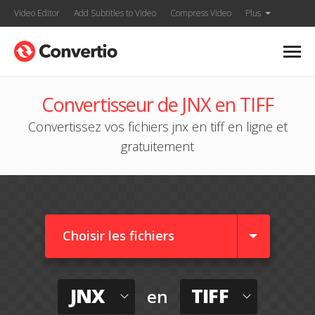
Video Editor
Add Subtitles to Video
Compress Video
Plus
Convertisseur de JNX en TIFF
Convertissez vos fichiers jnx en tiff en ligne et
gratuitement
Choisir les fichiers
JNX
TIFF
en