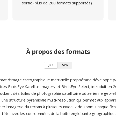
sortie (plus de 200 formats supportés)
À propos des formats
JNX
SVG
rmat d'image cartographique matricielle propriétaire développé 
ices BirdsEye Satellite Imagery et BirdsEye Select, introduit en 
stockent dès tuiles de photographie satellitaire où aerienne geor
 une structuré pyramidale multi-résolution qui permet àux appar
her l'imagerie du terrain à plusieurs niveaux de zoom. Chaque fich
n-tête avec les coordonnées de la boîte englobante geographique