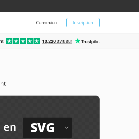
Connexion
Inscription
nt
10,220
avis sur
ent
SVG
en