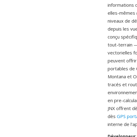
informations 
elles-mêmes (
niveaux de dé
depuis les vue
conçu spécifi
tout-terrain 
vectorielles f
peuvent offrir
portables de 
Montana et Or
tracés et rout
environnement 
en pre-calcula
JNX offrent d
dès
GPS port
interne de l'ap
Développeur