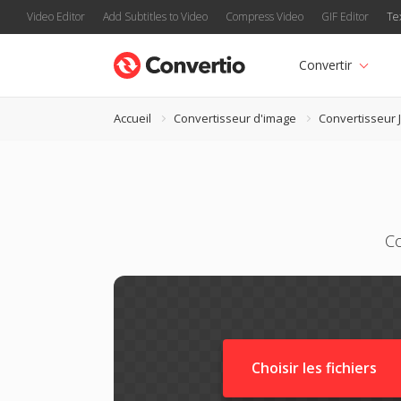
Video Editor
Add Subtitles to Video
Compress Video
GIF Editor
Te
Convertir
Accueil
Convertisseur d'image
Convertisseur 
Co
Choisir les fichiers