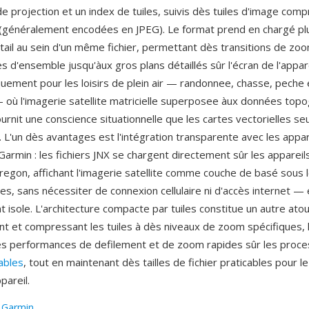
de projection et un index de tuiles, suivis dès tuiles d'image com
généralement encodées en JPEG). Le format prend en chargé pl
tail au sein d'un même fichier, permettant dès transitions de zoo
s d'ensemble jusqu'àux gros plans détaillés sûr l'écran de l'appare
quement pour les loisirs de plein air — randonnee, chasse, peche 
— où l'imagerie satellite matricielle superposee àux données top
ournit une conscience situationnelle que les cartes vectorielles se
. L'un dès avantages est l'intégration transparente avec les appa
Garmin : les fichiers JNX se chargent directement sûr les appare
egon, affichant l'imagerie satellite comme couche de basé sous 
es, sans nécessiter de connexion cellulaire ni d'accès internet — 
isole. L'architecture compacte par tuiles constitue un autre atou
nt et compressant les tuiles à dès niveaux de zoom spécifiques, l
ès performances de defilement et de zoom rapides sûr les proce
ables
, tout en maintenant dès tailles de fichier praticables pour l
pareil.
:
Garmin