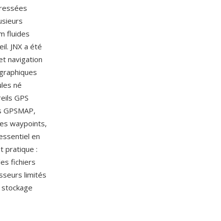
pressées
usieurs
m fluides
il. JNX a été
et navigation
ographiques
ules né
reils GPS
ils GPSMAP,
les waypoints,
essentiel en
t pratique :
es fichiers
sseurs limités
e stockage