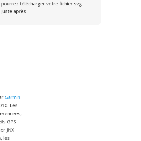
pourrez télécharger votre fichier svg
juste après
par
Garmin
2010. Les
eferencees,
eils GPS
ier JNX
, les