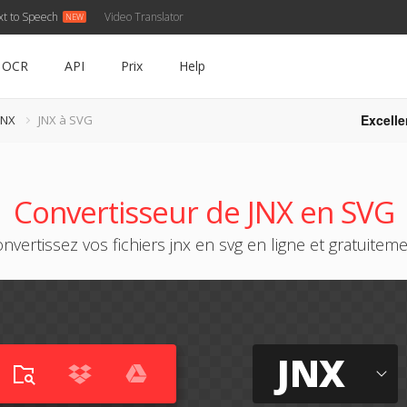
xt to Speech
Video Translator
OCR
API
Prix
Help
Excelle
JNX
JNX à SVG
Convertisseur de JNX en SVG
nvertissez vos fichiers jnx en svg en ligne et gratuitem
JNX