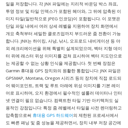
일을 저장합니다. 각 JNX 파일에는 지리적 바운딩 박스 좌표,
투영 정보 및 타일 인덱스가 포함된 헤더와, 그 뒤에 압축된 이
미지 타일(일반적으로 JPEG 인코딩)이 포함됩니다. 이 포맷은
단일 파일 내에서 여러 상세 레벨을 지원하여 장치 화면에서
개요 축척부터 세밀한 클로즈업까지 부드러운 줌 전환이 가능
합니다. JNX는 하이킹, 사냥, 낚시, 오프로드 내비게이션 등 야
외 레크리에이션을 위해 특별히 설계되었으며, 벡터 지형 데이
터 위에 래스터 위성 이미지를 겹쳐 표시하여 벡터 지도만으로
는 제공할 수 없는 상황 인식을 제공합니다. 첫 번째 장점은
Garmin 휴대용 GPS 장치와의 원활한 통합입니다: JNX 파일은
GPSMAP, Montana, Oregon 시리즈 등의 장치에 직접 로드되
어 웨이포인트, 트랙 및 루트 아래에 위성 이미지를 기본 레이
어로 표시하며, 오지 환경에서 필수적인 셀룰러 데이터나 인터
넷 연결이 필요 없습니다. 컴팩트한 타일 기반 아키텍처도 실
용적인 강점입니다: 특정 줌 레벨에서 타일을 사전 렌더링하고
압축함으로써
휴대용 GPS 하드웨어
의 제한된 프로세서에서
도 빠른 패닝 및 줌 성능을 제공하면서, 장치 내부 저장 공간에