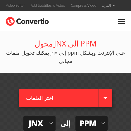
المزيد
Compress Video
Add Subtitles to Video
Video Editor
محول JNX إلى PPM
يمكنك تحويل ملفات jnx إلى ppm على الإنترنت وبشكل
مجاني
اختر الملفات
JNX
PPM
إلى