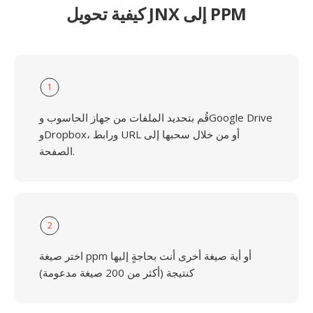
كيفية تحويل JNX إلى PPM
1
قُم بتحديد الملفات من جهاز الحاسوب وGoogle Drive
وDropbox، ورابط URL أو من خلال سحبها إلى
الصفحة.
2
اختر صيغة ppm أو أية صيغة أخرى أنت بحاجةٍ إليها
كنتيجة (أكثر من 200 صيغة مدعومة)