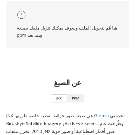
3
هيا قُم بتحويل الملف وسوف يمكنك تنزيل ملفك بصيغة
ppm فِيما بعد
عن الصيغ
JNX
PPM
لخدمتي
Garmin
JNX هي صيغة صور خرائط نقطية خاصة طورتها
BirdsEye Satellite Imagery وBirdsEye Select، وطُرحت عام
2010. تخزن ملفات JNX صور أقمار اصطناعية أو صور جوية