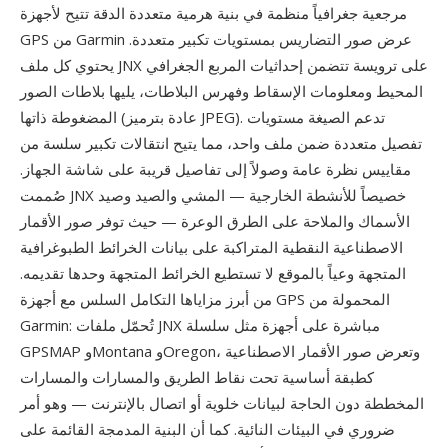
مرجعية جغرافياً منظمة في بنية هرمية متعددة الدقة تتيح لأجهزة
GPS من Garmin عرض صور التضاريس بمستويات تكبير متعددة.
يحتوي كل ملف JNX على ترويسة تتضمن إحداثيات المربع الجغرافي
المحيط ومعلومات الإسقاط وفهرس البلاطات، يليها بلاطات الصور
المضغوطة ذاتها (عادة بترميز JPEG). تدعم الصيغة مستويات
تفصيل متعددة ضمن ملف واحد، مما يتيح انتقالات تكبير سلسة من
مقاييس نظرة عامة وصولاً إلى تفاصيل قريبة على شاشة الجهاز.
صُممت JNX خصيصاً للأنشطة الخارجية — المشي والصيد وصيد
الأسماك والملاحة على الطرق الوعرة — حيث توفر صور الأقمار
الاصطناعية النقطية المتراكبة على بيانات الخرائط الطبوغرافية
المتجهة وعياً بالموقع لا تستطيع الخرائط المتجهة وحدها تقديمه.
من أبرز مزاياها التكامل السلس مع أجهزة GPS المحمولة من
Garmin: تُحمّل ملفات JNX مباشرة على أجهزة مثل سلسلة
GPSMAP وMontana وOregon، وتعرض صور الأقمار الاصطناعية
كطبقة أساسية تحت نقاط الطريق والمسارات والمسارات
المخططة دون الحاجة لبيانات خلوية أو اتصال بالإنترنت — وهو أمر
ضروري في البيئات النائية. كما أن البنية المدمجة القائمة على