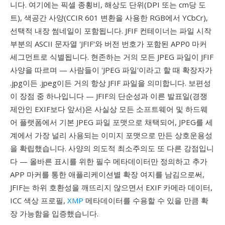
니다. 여기에는 픽셀 종횡비, 해상도 단위(DPI 또는 cm당 도
트), 색공간 사양(CCIR 601 변환을 사용한 RGB에서 YCbCr),
선택적 내장 썸네일이 포함됩니다. JFIF 컨테이너는 파일 시작
부분의 ASCII 문자열 'JFIF'와 버전 번호가 포함된 APP0 마커
세그먼트로 식별됩니다. 현존하는 거의 모든 JPEG 파일이 JFIF
사양을 따르며 — 사람들이 'JPEG 파일'이라고 할 때 확장자가
.jpg이든 .jpeg이든 거의 항상 JFIF 파일을 의미합니다. 보편성
이 장점 중 하나입니다 — JFIF의 단순성과 이른 발표일(경쟁
제안인 EXIF보다 앞서)은 사실상 모든 소프트웨어 및 하드웨
어 플랫폼에서 기본 JPEG 파일 포맷으로 채택되어, JPEG를 세
계에서 가장 널리 사용되는 이미지 포맷으로 만든 상호운용성
을 확립했습니다. 사양의 의도적 최소주의도 또 다른 강점입니
다 — 올바른 표시를 위한 필수 메타데이터만 정의하고 추가
APP 마커를 통한 애플리케이션별 확장 여지를 남김으로써,
JFIF는 하위 호환성을 깨뜨리지 않으면서 EXIF 카메라 데이터,
ICC 색상 프로필,
XMP
메타데이터를 수용할 수 있을 만큼 확
장 가능함을 입증했습니다.