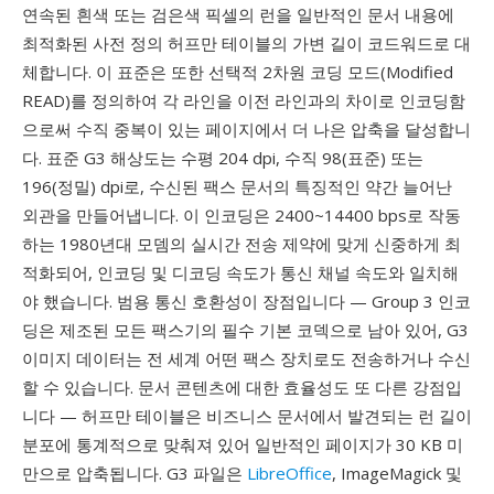
연속된 흰색 또는 검은색 픽셀의 런을 일반적인 문서 내용에
최적화된 사전 정의 허프만 테이블의 가변 길이 코드워드로 대
체합니다. 이 표준은 또한 선택적 2차원 코딩 모드(Modified
READ)를 정의하여 각 라인을 이전 라인과의 차이로 인코딩함
으로써 수직 중복이 있는 페이지에서 더 나은 압축을 달성합니
다. 표준 G3 해상도는 수평 204 dpi, 수직 98(표준) 또는
196(정밀) dpi로, 수신된 팩스 문서의 특징적인 약간 늘어난
외관을 만들어냅니다. 이 인코딩은 2400~14400 bps로 작동
하는 1980년대 모뎀의 실시간 전송 제약에 맞게 신중하게 최
적화되어, 인코딩 및 디코딩 속도가 통신 채널 속도와 일치해
야 했습니다. 범용 통신 호환성이 장점입니다 — Group 3 인코
딩은 제조된 모든 팩스기의 필수 기본 코덱으로 남아 있어, G3
이미지 데이터는 전 세계 어떤 팩스 장치로도 전송하거나 수신
할 수 있습니다. 문서 콘텐츠에 대한 효율성도 또 다른 강점입
니다 — 허프만 테이블은 비즈니스 문서에서 발견되는 런 길이
분포에 통계적으로 맞춰져 있어 일반적인 페이지가 30 KB 미
만으로 압축됩니다. G3 파일은
LibreOffice
, ImageMagick 및