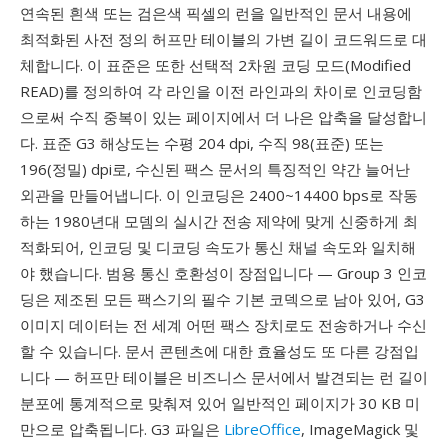
연속된 흰색 또는 검은색 픽셀의 런을 일반적인 문서 내용에
최적화된 사전 정의 허프만 테이블의 가변 길이 코드워드로 대
체합니다. 이 표준은 또한 선택적 2차원 코딩 모드(Modified
READ)를 정의하여 각 라인을 이전 라인과의 차이로 인코딩함
으로써 수직 중복이 있는 페이지에서 더 나은 압축을 달성합니
다. 표준 G3 해상도는 수평 204 dpi, 수직 98(표준) 또는
196(정밀) dpi로, 수신된 팩스 문서의 특징적인 약간 늘어난
외관을 만들어냅니다. 이 인코딩은 2400~14400 bps로 작동
하는 1980년대 모뎀의 실시간 전송 제약에 맞게 신중하게 최
적화되어, 인코딩 및 디코딩 속도가 통신 채널 속도와 일치해
야 했습니다. 범용 통신 호환성이 장점입니다 — Group 3 인코
딩은 제조된 모든 팩스기의 필수 기본 코덱으로 남아 있어, G3
이미지 데이터는 전 세계 어떤 팩스 장치로도 전송하거나 수신
할 수 있습니다. 문서 콘텐츠에 대한 효율성도 또 다른 강점입
니다 — 허프만 테이블은 비즈니스 문서에서 발견되는 런 길이
분포에 통계적으로 맞춰져 있어 일반적인 페이지가 30 KB 미
만으로 압축됩니다. G3 파일은
LibreOffice
, ImageMagick 및