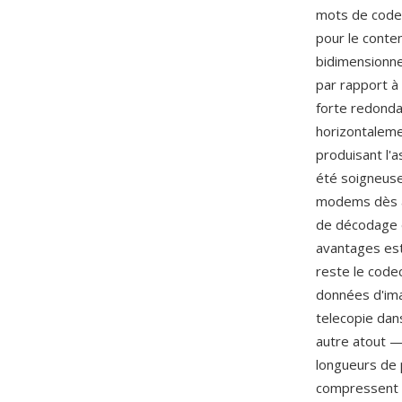
mots de code 
pour le conte
bidimensionne
par rapport à
forte redonda
horizontalemen
produisant l'
été soigneuse
modems dès a
de décodage d
avantages est
reste le code
données d'ima
telecopie dan
autre atout —
longueurs de 
compressent à