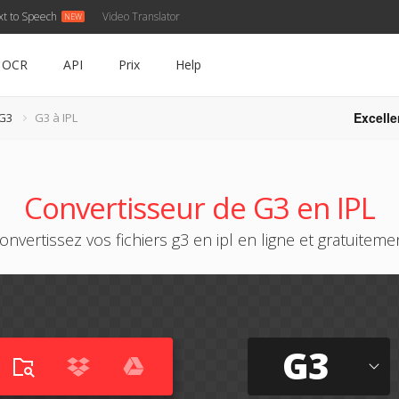
xt to Speech
Video Translator
OCR
API
Prix
Help
Excelle
 G3
G3 à IPL
Convertisseur de G3 en IPL
onvertissez vos fichiers g3 en ipl en ligne et gratuiteme
G3