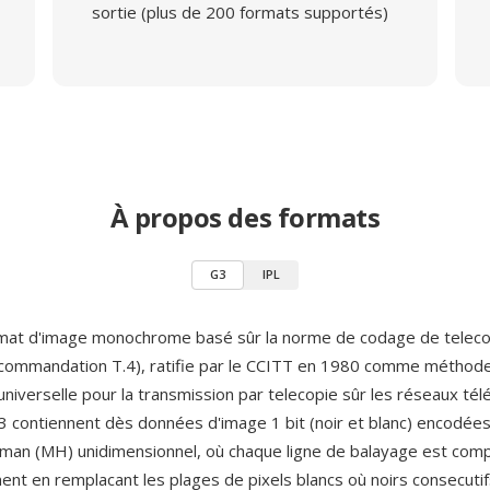
sortie (plus de 200 formats supportés)
À propos des formats
G3
IPL
rmat d'image monochrome basé sûr la norme de codage de telec
ommandation T.4), ratifie par le CCITT en 1980 comme méthod
niverselle pour la transmission par telecopie sûr les réseaux tél
G3 contiennent dès données d'image 1 bit (noir et blanc) encodée
man (MH) unidimensionnel, où chaque ligne de balayage est co
t en remplacant les plages de pixels blancs où noirs consecutif