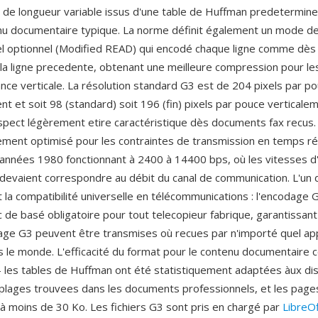
de longueur variable issus d'une table de Huffman predetermine
nu documentaire typique. La norme définit également un mode d
l optionnel (Modified READ) qui encodé chaque ligne comme dès 
 la ligne precedente, obtenant une meilleure compression pour le
nce verticale. La résolution standard G3 est de 204 pixels par p
t et soit 98 (standard) soit 196 (fin) pixels par pouce verticale
aspect légèrement etire caractéristique dès documents fax recus
ment optimisé pour les contraintes de transmission en temps ré
nnées 1980 fonctionnant à 2400 à 14400 bps, où les vitesses d
evaient correspondre au débit du canal de communication. L'un 
 la compatibilité universelle en télécommunications : l'encodage
c de basé obligatoire pour tout telecopieur fabrique, garantissant
ge G3 peuvent être transmises où recues par n'importé quel app
s le monde. L'efficacité du format pour le contenu documentaire c
 les tables de Huffman ont été statistiquement adaptées àux dis
plages trouvees dans les documents professionnels, et les page
 moins de 30 Ko. Les fichiers G3 sont pris en chargé par
LibreOf