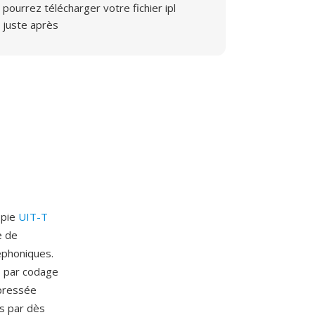
pourrez télécharger votre fichier ipl
juste après
opie
UIT-T
e de
éphoniques.
s par codage
mpressée
s par dès