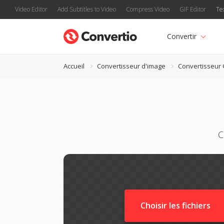
Video Editor
Add Subtitles to Video
Compress Video
GIF Editor
Te
Convertir
Accueil
Convertisseur d'image
Convertisseur
C
Choisir les fichiers