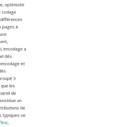
e, optimisée
e codage
différences
s pages à
ouce
ment,
. L'encodage a
el dès
'encodage et
dès
 Groupé 3
 que les
areil de
onstitue un
tributions de
s typiques se
fice
,