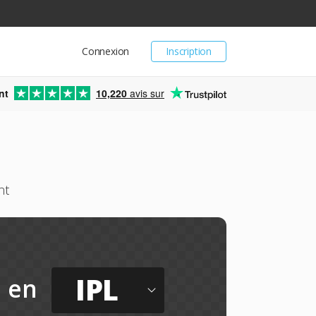
Connexion
Inscription
nt
10,220
avis sur
nt
IPL
en