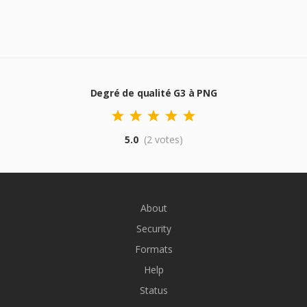
Degré de qualité G3 à PNG
5.0
(2 votes)
About
Security
Formats
Help
Status