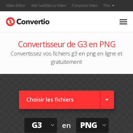
Video Editor
Add Subtitles to Video
Compress Video
Plus
Convertisseur de G3 en PNG
Convertissez vos fichiers g3 en png en ligne et
gratuitement
Choisir les fichiers
G3
PNG
en