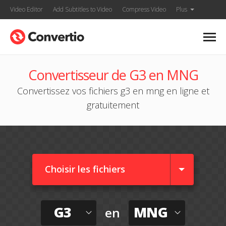
Video Editor
Add Subtitles to Video
Compress Video
Plus
Convertisseur de G3 en MNG
Convertissez vos fichiers g3 en mng en ligne et
gratuitement
Choisir les fichiers
G3
MNG
en