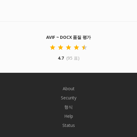
AVIF ~ DOCX 품질 평가
4.7
(95 표)
About
Security
형식
Help
Status