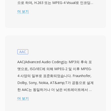
으로 하며, H.263 또는 MPEG-4 Visual로 인코딩
된 비디오와 AMR, EVRC, AAC 코덱의 오디오를
더 보기
저장합니다. 이 사양은 2003년 12월에 처음 발표
되어, CDMA 기반 휴대전화와 네트워크가 멀티미
디어 메시징 및 비디오 재생을 처리하는 표준 방식
을 제공했습니다. 3G2 파일은 30~60kbps의 낮은
비트레이트에서도 재생 가능한 비디오 품질을 달
성하는 등 극도로 낮은 대역폭 조건에 맞게 설계되
AAC
었습니다. 이러한 특성 덕분에 처리 능력과 저장
AAC(Advanced Audio Coding)는 MP3의 후속 포
공간이 제한된 기기에서의 모바일 비디오 촬영에
맷으로, ISO/IEC에 의해 MPEG-2 및 이후 MPEG-
특히 효율적입니다. 이 컨테이너는 다중 트랙, 자
4 사양의 일부로 표준화되었습니다. Fraunhofer,
막을 위한 시간 지정 텍스트, 임베디드 메타데이터
Dolby, Sony, Nokia, AT&amp;T가 공동으로 설계
를 지원합니다. 주요 장점 중 하나는 2000년대 중
한 AAC는 동일하거나 더 낮은 비트레이트에서 우
반 CDMA 단말기와의 거의 보편적인 호환성으로,
수한 음질을 제공합니다 — 96 kbps AAC 스트림
더 보기
다양한 모바일 기기에서 안정적인 재생을 보장합
은 일반적으로 128 kbps MP3 파일과 동등한 청감
니다. MP4 등 최신 형식이 대부분의 용도에서
품질을 보입니다. 이 코덱은 수정 이산 코사인 변