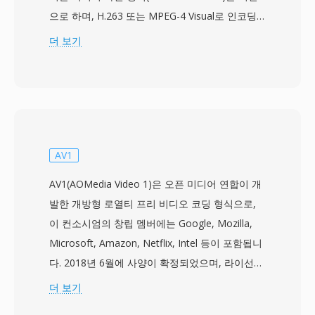
으로 하며, H.263 또는 MPEG-4 Visual로 인코딩
된 비디오와 AMR, EVRC, AAC 코덱의 오디오를
더 보기
저장합니다. 이 사양은 2003년 12월에 처음 발표
되어, CDMA 기반 휴대전화와 네트워크가 멀티미
디어 메시징 및 비디오 재생을 처리하는 표준 방식
을 제공했습니다. 3G2 파일은 30~60kbps의 낮은
비트레이트에서도 재생 가능한 비디오 품질을 달
성하는 등 극도로 낮은 대역폭 조건에 맞게 설계되
AV1
었습니다. 이러한 특성 덕분에 처리 능력과 저장
AV1(AOMedia Video 1)은 오픈 미디어 연합이 개
공간이 제한된 기기에서의 모바일 비디오 촬영에
발한 개방형 로열티 프리 비디오 코딩 형식으로,
특히 효율적입니다. 이 컨테이너는 다중 트랙, 자
이 컨소시엄의 창립 멤버에는 Google, Mozilla,
막을 위한 시간 지정 텍스트, 임베디드 메타데이터
Microsoft, Amazon, Netflix, Intel 등이 포함됩니
를 지원합니다. 주요 장점 중 하나는 2000년대 중
다. 2018년 6월에 사양이 확정되었으며, 라이선스
반 CDMA 단말기와의 거의 보편적인 호환성으로,
비용 없이 H.264와 HEVC의 압축 효율을 능가하는
더 보기
다양한 모바일 기기에서 안정적인 재생을 보장합
차세대 비디오 코덱을 제공하는 것을 목표로 합니
니다. MP4 등 최신 형식이 대부분의 용도에서