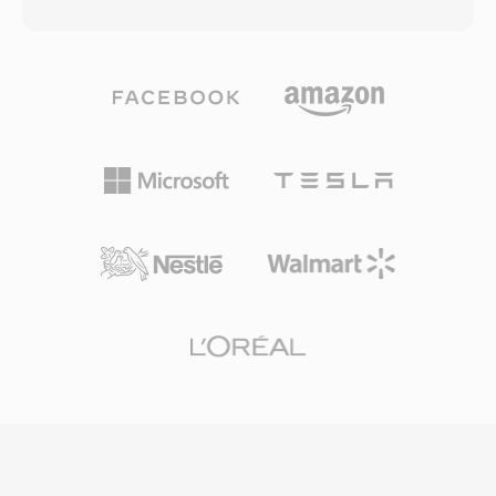
다. AV1은 동등한 시각 품질에서 HEVC보다 약
3G2를 대체했지만, 레거시 모바일 콘텐츠 작업이
30~50% 더 나은 압축을 달성하여, 시청자 경험을
나 최소한의 파일 크기가 최우선인 상황에서는 여
희생하지 않으면서 대역폭 비용을 줄이려는 스트
전히 유용합니다.
리밍 플랫폼에 특히 매력적입니다. 이 코덱은 필름
그레인 합성, 병렬 처리를 위한 유연한 타일링, 콘
텐츠 적응형 해상도 전환, 풍부한 인트라 및 인터
예측 모드를 포함한 광범위한 기능을 지원합니다.
모바일 프로세서, GPU, 스마트 TV 전반에 걸쳐 하
드웨어 디코딩 지원이 빠르게 확대되어, 인코딩 중
연산 부담에 대한 초기 우려를 해소했습니다. AV1
은 4K 및 HDR 콘텐츠 전송을 위해 주요 스트리밍
서비스에서 폭넓게 채택되었으며, 웹 기반 재생을
위한 WebM 컨테이너의 비디오 구성 요소로 사용
됩니다. 로열티 프리 특성은 AV1을 개방형 웹 표준
및 접근 가능한 미디어 배포에 있어 특히 중요하게
만듭니다.