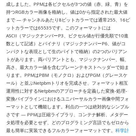
成しました。PPMは各ピクセルが3つの値（赤、緑、青）を
持つRGBカラー画像を格納し、値は0から指定された最大値
まで — チャンネルあたり8ビットカラーでは通常255、16ビ
ットカラーでは65535です。このフォーマットには
ASCII（マジックナンバーP3、ピクセル値が行優先順で10進
数として記述）とバイナリ（マジックナンバーP6、値がコ
ンパクトな表現として生のバイトで格納）の2つのバリアン
トがあります。両バリアントとも、マジックナンバー、幅、
高さ、最大カラー値を含むプレーンテキストヘッダーで始ま
ります。PPMはPBM（モノクロ）およびPGM（グレースケ
ール）と並ぶNetpbmトリオを完成させ、フォーマット相互
運用性に対するNetpbmのアプローチを定義した変換-処理-
変換パイプラインにおけるユニバーサルカラー画像中間フォ
ーマットとして機能します。利点の一つは絶対的なシンプル
さです — PPMは圧縮ライブラリ、コンテナ解析、メタデー
タ処理を必要とせず、どのプログラミング言語でもゼロから
最も簡単に実装できるフルカラーフォーマットです。
科学計