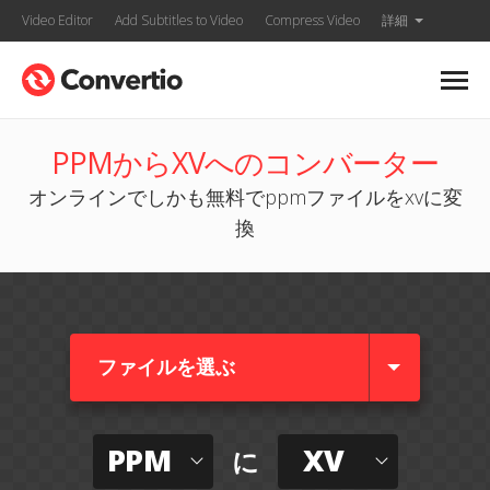
Video Editor
Add Subtitles to Video
Compress Video
詳細
PPMからXVへのコンバーター
オンラインでしかも無料でppmファイルをxvに変
換
ファイルを選ぶ
PPM
XV
に