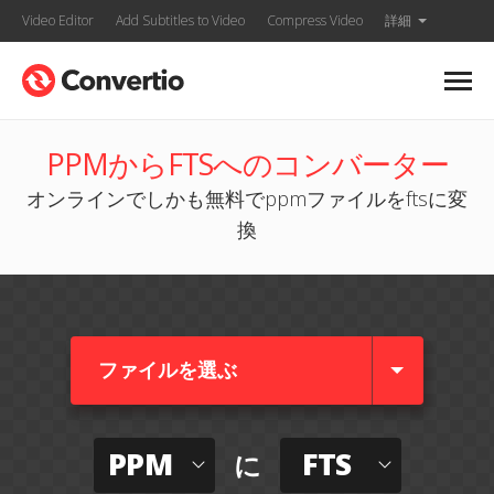
Video Editor
Add Subtitles to Video
Compress Video
詳細
PPMからFTSへのコンバーター
オンラインでしかも無料でppmファイルをftsに変
換
ファイルを選ぶ
PPM
FTS
に