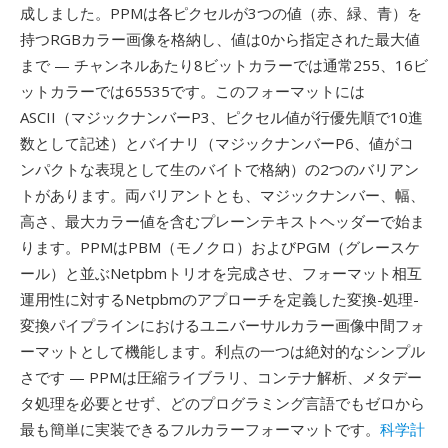
成しました。PPMは各ピクセルが3つの値（赤、緑、青）を
持つRGBカラー画像を格納し、値は0から指定された最大値
まで — チャンネルあたり8ビットカラーでは通常255、16ビ
ットカラーでは65535です。このフォーマットには
ASCII（マジックナンバーP3、ピクセル値が行優先順で10進
数として記述）とバイナリ（マジックナンバーP6、値がコ
ンパクトな表現として生のバイトで格納）の2つのバリアン
トがあります。両バリアントとも、マジックナンバー、幅、
高さ、最大カラー値を含むプレーンテキストヘッダーで始ま
ります。PPMはPBM（モノクロ）およびPGM（グレースケ
ール）と並ぶNetpbmトリオを完成させ、フォーマット相互
運用性に対するNetpbmのアプローチを定義した変換-処理-
変換パイプラインにおけるユニバーサルカラー画像中間フォ
ーマットとして機能します。利点の一つは絶対的なシンプル
さです — PPMは圧縮ライブラリ、コンテナ解析、メタデー
タ処理を必要とせず、どのプログラミング言語でもゼロから
最も簡単に実装できるフルカラーフォーマットです。
科学計