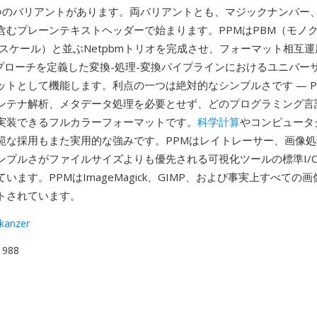
つのバリアントがあります。両バリアントとも、マジックナンバー
含むプレーンテキストヘッダーで始まります。PPMはPBM（モノ
ースケール）と並ぶNetpbmトリオを完成させ、フォーマット相互
のアプローチを定義した変換-処理-変換パイプラインにおけるユニバー
ットとして機能します。利点の一つは絶対的なシンプルさです — P
ンテナ解析、メタデータ処理を必要とせず、どのプログラミング言
実装できるフルカラーフォーマットです。
科学計算
やコンピュータ
範な採用もまた実用的な強みです。PPMはレイトレーサー、画像
ンプルさがファイルサイズよりも優先される可視化ツールの標準I/
います。PPMはImageMagick、GIMP、および事実上すべての
トされています。
skanzer
 1988