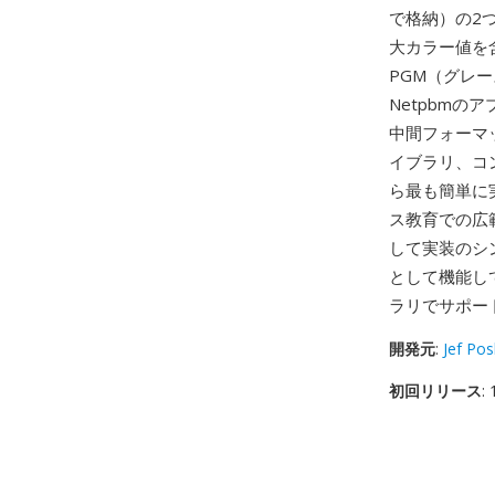
で格納）の2
大カラー値を
PGM（グレ
Netpbm
中間フォーマ
イブラリ、コ
ら最も簡単に
ス教育での広
して実装のシ
として機能して
ラリでサポー
開発元
:
Jef Po
初回リリース
: