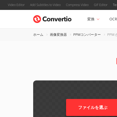
Video Editor
Add Subtitles to Video
Compress Video
GIF Editor
Te
変換
OCR
ホーム
画像変換器
PPMコンバーター
PPM 
ファイルを選ぶ