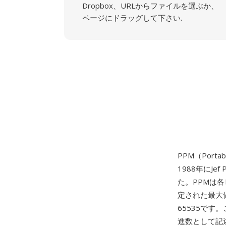
Dropbox、URLからファイルを選ぶか、
ページにドラッグして下さい.
PPM（Portab
1988年にJe
た。PPMは
定された最大
65535です
進数として記