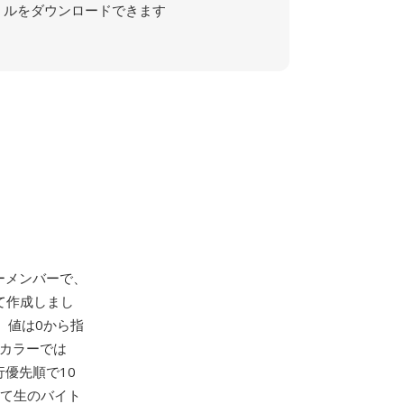
ルをダウンロードできます
ーメンバーで、
として作成しまし
、値は0から指
トカラーでは
行優先順で10
して生のバイト