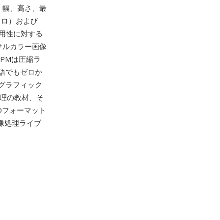
、幅、高さ、最
クロ）および
運用性に対する
サルカラー画像
PMは圧縮ラ
語でもゼロか
グラフィック
処理の教材、そ
Oフォーマット
画像処理ライブ