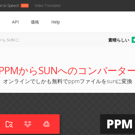
xt to Speech
Video Translator
API
価格
Help
素晴らしい
から SUN に
PPMからSUNへのコンバータ
オンラインでしかも無料でppmファイルをsunに変換
PPM