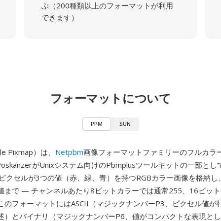
ぶ（200種類以上のフォーマットが利用
できます）
フォーマットについて
PPM
SUN
le Pixmap）は、
Netpbm
画像フォーマットファミリーのフルカラ
f PoskanzerがUnixシステム向けのPbmplusツールキットの一部
各ピクセルが3つの値（赤、緑、青）を持つRGBカラー画像を格納し
値まで — チャンネルあたり8ビットカラーでは通常255、16ビッ
。このフォーマットにはASCII（マジックナンバーP3、ピクセル値が
述）とバイナリ（マジックナンバーP6、値がコンパクトな表現と