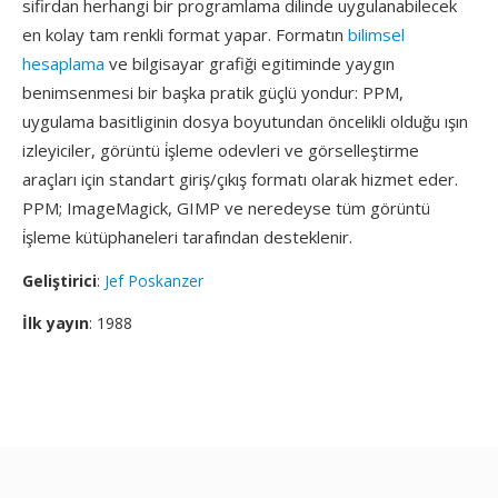
sifirdan herhangi bir programlama dilinde uygulanabilecek
en kolay tam renkli format yapar. Formatın
bilimsel
hesaplama
ve bilgisayar grafiği egitiminde yaygın
benimsenmesi bir başka pratik güçlü yondur: PPM,
uygulama basitliginin dosya boyutundan öncelikli olduğu ışın
izleyiciler, görüntü i̇şleme odevleri ve görselleştirme
araçları için standart giriş/çıkış formatı olarak hizmet eder.
PPM; ImageMagick, GIMP ve neredeyse tüm görüntü
i̇şleme kütüphaneleri tarafından desteklenir.
Geliştirici
:
Jef Poskanzer
İlk yayın
: 1988