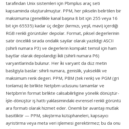
tarafından Unix sistemleri için Pbmplus araç seti
kapsaminda oluşturulmuştur. PPM, her pikselin belirtilen bir
maksimuma (genellikle kanal başına 8 bit için 255 veya 16
bit için 65535) kadar üç değer (kırmızı, yeşil, mavi) içerdiği
RGB renkli görüntüler depolar. Format, piksel degerlerinin
satır öncelikli sırada ondalik sayilar olarak yazildigi ASCII
(sihirli numara P3) ve degerlerin kompakt temsil için ham
baytlar olarak depolandigi i̇kili (sihirli numara P6)
varyantlarinda bulunur. Her i̇ki varyant da düz metin
basligiyla baslar: sihirli numara, genislik, yukseklik ve
maksimum renk degeri. PPM, PBM (tek renk) ve PGM (gri
tonlama) ile birlikte Netpbm uclusunu tamamlar ve
Netpbm'ın format birlikte calisabilirligine yönelik dönüştür-
i̇şle-dönüştür iş hattı yaklasimindaki evrensel renkli görüntü
ara formatı olarak hizmet eder. Önemli bir avantajı mutlak
basitliktir — PPM, sıkıştırma kütüphaneleri, kapsayıcı
ayristirma veya meta veri işlemesi gerektirmez; bu da onu