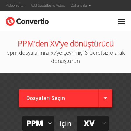
Video Editor
Add Subtitles to Video
Daha fazla
PPM'den XV'ye dönüştürücü
ppm dosyalarınızı xv'ye çevrimiçi & ücretsiz olarak
dönüştürün
Dosyaları Seçin
PPM
XV
için