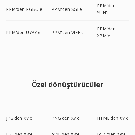
PPM'den
PPM'den RGBO'e
PPM'den SGI'e
SUN'e
PPM'den
PPM'den UYVY'e
PPM'den VIFF'e
XBM'e
Özel dönüştürücüler
JPG'den XV'e
PNG'den XV'e
HTML'den XV'e
ICO'den XV'e
AVIF'den XV'e
JPEG'den XV'e